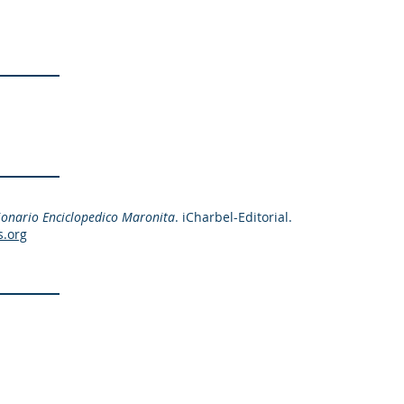
ionario Enciclopedico Maronita
. iCharbel-Editorial.
s.org