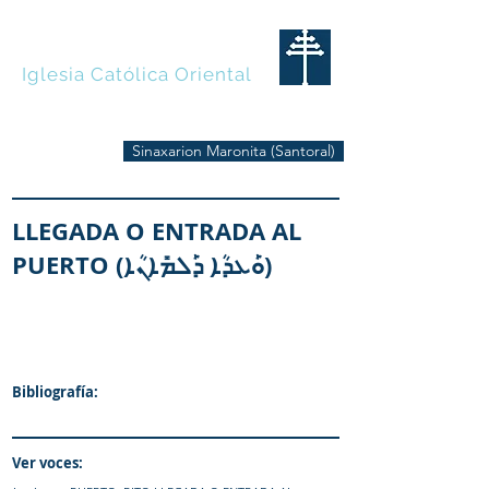
MARONITAS
Iglesia Católica Oriental
Sinaxarion Maronita (Santoral)
LLEGADA O ENTRADA AL
PUERTO (ܘܰܥܕܳܐ ܕܰܠܡܺܐܢܳܐ)
Bibliografía:
Ver voces: