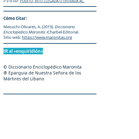
Ir a la voz
:
PUERTO, RITO LLEGADA O ENTRADA AL.
Cómo Citar:
Meouchi-Olivares, A. (2019).
Diccionario
Enciclopedico Maronita
. iCharbel-Editorial.
Sitio web:
https://www.maronitas.org
IR al «enquiridión»
© Diccionario Enciclopédico Maronita
® Eparquia de Nuestra Señora de los
Mártires del Líbano
Maronitas.org es una organización promotor y
colaborador autorizado de: