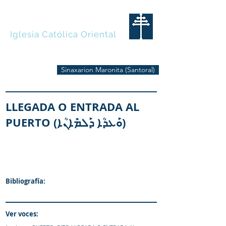
MARONITAS
Iglesia Católica Oriental
Sinaxarion Maronita (Santoral)
LLEGADA O ENTRADA AL
PUERTO (ܘܰܥܕܳܐ ܕܰܠܡܺܐܢܳܐ)
Bibliografía:
Ver voces: