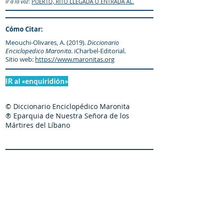
Ir a la voz
:
PUERTO, RITO LLEGADA O ENTRADA AL.
Cómo Citar:
Meouchi-Olivares, A. (2019).
Diccionario
Enciclopedico Maronita
. iCharbel-Editorial.
Sitio web:
https://www.maronitas.org
IR al «enquiridión»
© Diccionario Enciclopédico Maronita
® Eparquia de Nuestra Señora de los
Mártires del Líbano
Maronitas.org es una organización promotor y
colaborador autorizado de: