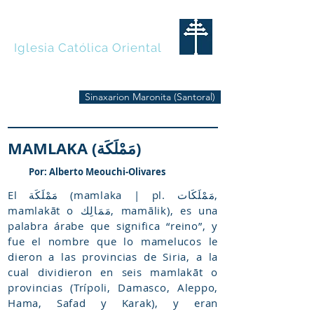
MARONITAS
Iglesia Católica Oriental
Sinaxarion Maronita (Santoral)
MAMLAKA (مَمْلَكَة)
Por: Alberto Meouchi-Olivares
El مَمْلَكَة (mamlaka | pl. مَمْلَكَات,
mamlakāt o مَمَالِك, mamālik), es una
palabra árabe que significa “reino”, y
fue el nombre que lo mamelucos le
dieron a las provincias de Siria, a la
cual dividieron en seis mamlakāt o
provincias (Trípoli, Damasco, Aleppo,
Hama, Safad y Karak), y eran