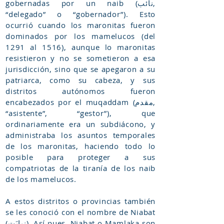
gobernadas por un naib (نائب,
“delegado” o “gobernador”). Esto
ocurrió cuando los maronitas fueron
dominados por los mamelucos (del
1291 al 1516), aunque lo maronitas
resistieron y no se sometieron a esa
jurisdicción, sino que se apegaron a su
patriarca, como su cabeza, y sus
distritos autónomos fueron
encabezados por el muqaddam (مقدم,
“asistente”, “gestor”), que
ordinariamente era un subdiácono, y
administraba los asuntos temporales
de los maronitas, haciendo todo lo
posible para proteger a sus
compatriotas de la tiranía de los naib
de los mamelucos.
A estos distritos o provincias también
se les conoció con el nombre de Niabat
(نیابَت). Así pues, Niabat o Mamlaka son