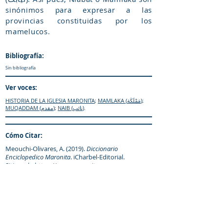
sinónimos para expresar a las
provincias constituidas por los
mamelucos.
Bibliografía:
Sin bibliografía
Ver voces:
HISTORIA DE LA IGLESIA MARONITA
;
MAMLAKA (مَمْلَكَة)
;
MUQADDAM (مقدم)
;
NAIB (نائب)
.
Cómo Citar:
Meouchi-Olivares, A. (2019).
Diccionario
Enciclopedico Maronita
. iCharbel-Editorial.
Sitio web:
https://www.maronitas.org
IR al «enquiridión»
© Diccionario Enciclopédico Maronita