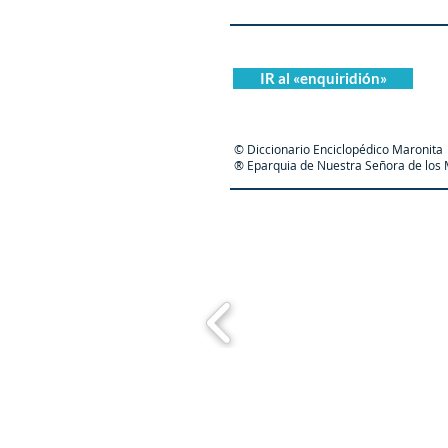
IR al «enquiridión»
© Diccionario Enciclopédico Maronita
® Eparquia de Nuestra Señora de los M
Maronit
© 1998-2025
de Meouchi-Olivares / B