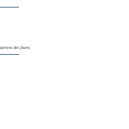
ártires del Líbano
as.org es una organización promotor y colaborador autori
oustani | Creado por
iChárbel.digital
| C
hihuahua, Chih., México |
Nihil o