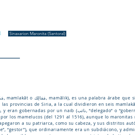
S
Inicio
Liturgia
Música
Enquiridión
Tienda
l
Sinaxarion Maronita (Santoral)
las provincias de Siria, a la cual dividieron en seis mamlakā
 naib (نائب, “delegado” o “gobernador”). Esto ocurrió cuando los
or los mamelucos (del 1291 al 1516), aunque lo maronitas r
e apegaron a su patriarca, como su cabeza, y sus distritos 