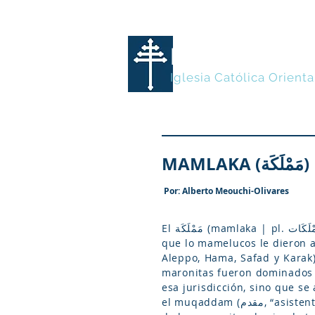
MARONITA
Iglesia Católica Orienta
MAMLAKA (مَمْلَكَة)
Por: Alberto Meouchi-Olivares
El مَمْلَكَة (mamlaka | pl. مَمْلَكَات, mamlakāt o مَمَالِك, mamālik), es una palabra árabe que significa “reino”, y fue el nombre
que lo mamelucos le dieron a 
Aleppo, Hama, Safad y Karak), y eran gobernadas por un
maronitas fueron dominados p
esa jurisdicción, sino que s
el muqaddam (مقدم, “asistente”, “gestor”), que ordinariamente era un subdiácono, y administraba los asuntos temporales