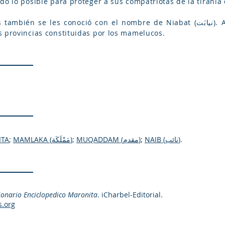
do lo posible para proteger a sus compatriotas de la tiranía
les conoció con el nombre de Niabat (نیابَت). Así pues, Niabat o Mamlaka son
s provincias constituidas por los mamelucos.
ITA
;
MAMLAKA (مَمْلَكَة)
;
MUQADDAM (مقدم)
;
NAIB (نائب)
.
ionario Enciclopedico Maronita
. iCharbel-Editorial.
s.org