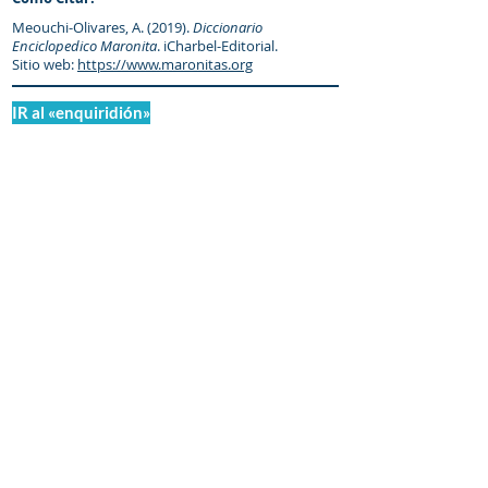
Meouchi-Olivares, A. (2019).
Diccionario
Enciclopedico Maronita
. iCharbel-Editorial.
Sitio web:
https://www.maronitas.org
IR al «enquiridión»
© Diccionario Enciclopédico Maronita
® Eparquia de Nuestra Señora de los
Mártires del Líbano
Maronitas.org es una organización promotor y
colaborador autorizado de: