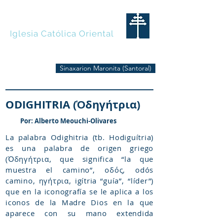
MARONITAS
Iglesia Católica Oriental
Sinaxarion Maronita (Santoral)
ODIGHITRIA (Ὁδηγήτρια)
Por: Alberto Meouchi-Olivares
La palabra Odighitria (tb. Hodiguítria)
es una palabra de origen griego
(Ὁδηγήτρια, que significa “la que
muestra el camino”, οδός, odós
camino, ηγήτρια, igítria “guía”, “líder”)
que en la iconografía se le aplica a los
iconos de la Madre Dios en la que
aparece con su mano extendida