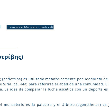
S
Inicio
Liturgia
Música
Enquiridión
Tienda
l
Sinaxarion Maronita (Santoral)
τρίβης)
 (pedotriba) es utilizado metafóricamente por Teodoreto de C
e Siria (ca. 444) para referirse al abad de una comunidad. El
. La idea de comparar la lucha ascética con un deporte es de
el monasterio es la palestra y el árbitro (agonothetes) es