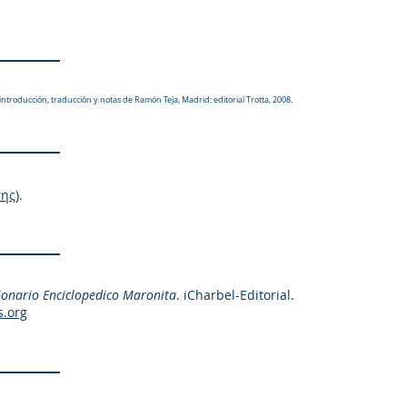
introducción, traducción y notas de Ramón Teja, Madrid: editorial Trotta, 2008.
ης)
.
ionario Enciclopedico Maronita
. iCharbel-Editorial.
s.org