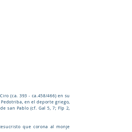
Arameo
Blog
Información
iro (ca. 393 - ca.458/466) en su
 Pedotriba, en el deporte griego,
 san Pablo (cf. Gal 5, 7; Flp 2,
 Jesucristo que corona al monje