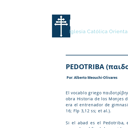
MARONITA
Iglesia Católica Orienta
PEDOTRIBA (παιδο
Por: Alberto Meouchi-Olivares
El vocablo griego παιδοτρίβης
obra Historia de los Monjes d
era el entrenador de gimnasia
16; Flp 3,12 ss; et al.).
Si el abad es el Pedotriba, 