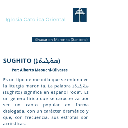
MARONITAS
Iglesia Católica Oriental
Sinaxarion Maronita (Santoral)
SUGHITO (ܣܘܽܓܺܝܬܳܐ)
Por: Alberto Meouchi-Olivares
Es un tipo de melodía que se entona en
la liturgia maronita. La palabra ܣܘܽܓܺܝܬܳܐ
(sughito) significa en español “oda”. Es
un género lírico que se caracteriza por
ser un canto popular en forma
dialogada, con un carácter dramático y
que, con frecuencia, sus estrofas son
acrósticas.