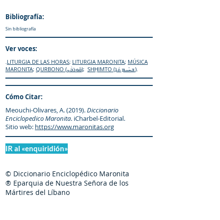
Bibliografía:
Sin bibliografía
Ver voces:
.
LITURGIA DE LAS HORAS
;
LITURGIA MARONITA
;
MÚSICA
MARONITA
;
QURBONO (ܩܽܘܪܒܳܢ)
;
ܡܬܳܐ
SHḤIMTO (ܫܚܺܝ
)
.
Cómo Citar:
Meouchi-Olivares, A. (2019).
Diccionario
Enciclopedico Maronita
. iCharbel-Editorial.
Sitio web:
https://www.maronitas.org
IR al «enquiridión»
© Diccionario Enciclopédico Maronita
® Eparquia de Nuestra Señora de los
Mártires del Líbano