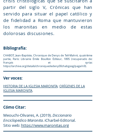
crisis cristológicas que se suscitaron a
partir del siglo V, Crónicas que han
servido para situar el papel católico y
de fidelidad a Roma que mantuvieron
los maronitas en medio de estas
dolorosas discusiones.
Bibliografía:
CHABOT, Jean-Baptiste, Chronique de Denys de Tell-Mahré, quatrième
partie, Paris: Librairie Émile Bouillon Éditeur, 1895 (recuperado de:
français et syriac
https://archive.org/details/chroniquededeny00chabgoog/page/n9).
Ver voces:
HISTORIA DE LA IGLESIA MARONITA
;
ORÍGENES DE LA
IGLESIA MARONITA
.
Cómo Citar:
Meouchi-Olivares, A. (2019).
Diccionario
Enciclopedico Maronita
. iCharbel-Editorial.
Sitio web:
https://www.maronitas.org