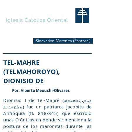
MARONITAS
Iglesia Católica Oriental
Sinaxarion Maronita (Santoral)
TEL-MAḤRE
(TELMAḤOROYO),
DIONISIO DE
Por: Alberto Meouchi-Olivares
Dionisio I de Tel-Maḥré (ܕܝܘܢܢܘܣܝܘܣ
ܬܠܡܚܪܝܐ) fue un patriarca jacobita de
Antioquía (fl. 818-845) que escribió
unas Crónicas en donde se menciona la
postura de los maronitas durante las