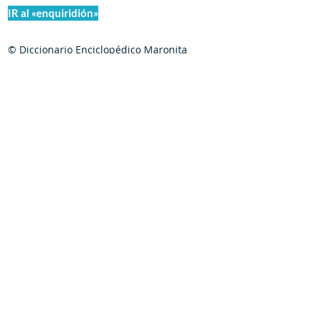
IR al «enquiridión»
© Diccionario Enciclopédico Maronita
® Eparquia de Nuestra Señora de los
Mártires del Líbano
Maronitas.org es una organización promotor y
colaborador autorizado de:
©
1998-2025
de Meouchi-Olivares / Boustani |
iChárbel.digital
Creado por
| C
hihuahua,
Nihil obstat:
Chih., México |
Mons. Georges
Saad Abi-Younes