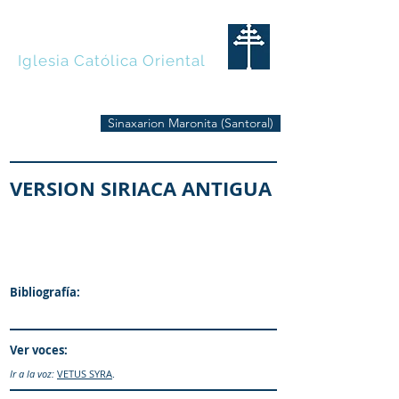
MARONITAS
Iglesia Católica Oriental
Sinaxarion Maronita (Santoral)
VERSION SIRIACA ANTIGUA
Bibliografía:
Ver voces:
Ir a la voz:
VETUS SYRA
.