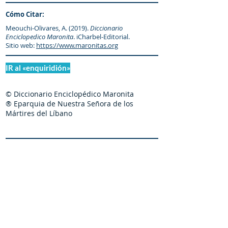
Cómo Citar:
Meouchi-Olivares, A. (2019).
Diccionario
Enciclopedico Maronita
. iCharbel-Editorial.
Sitio web:
https://www.maronitas.org
IR al «enquiridión»
© Diccionario Enciclopédico Maronita
® Eparquia de Nuestra Señora de los
Mártires del Líbano
Maronitas.org es una organización promotor y
colaborador autorizado de: