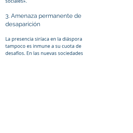
sociales».
3. Amenaza permanente de 
desaparición 
La presencia siríaca en la diáspora 
tampoco es inmune a su cuota de 
desafíos. En las nuevas sociedades 
en las que se han dispersado los 
siriacos, está en peligro permanente 
de desaparición por disolución.
En la declaración, los patriarcas les 
instan a «adherirse a la fe de sus 
antepasados, a su identidad y 
herencia, que tendrán la tarea de 
difundir en sus nuevas patrias y 
transmitir a las nuevas 
generaciones». También se les anima 