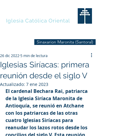
MARONITAS
Iglesia Católica Oriental
Sinaxarion Maronita (Santoral)
26 dic 2022
5 min de lectura
Iglesias Siríacas: primera
reunión desde el siglo V
Actualizado:
7 ene 2023
El cardenal Bechara Rai, patriarca 
de la Iglesia Siríaca Maronita de 
Antioquía, se reunió en Atchane 
con los patriarcas de las otras 
cuatro Iglesias Siríacas para 
reanudar los lazos rotos desde los 
concilios del siglo V. Esta reunión 