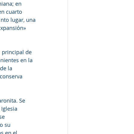
niana; en 
en cuarto 
nto lugar, una 
 expansión» 
 principal de 
nientes en la 
de la 
conserva 
ronita. Se 
Iglesia 
se 
o su 
s en el 