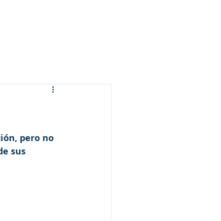
Arameo
Blog
Información
ión, pero no 
de sus 