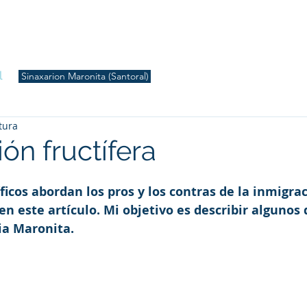
S
Inicio
Liturgia
Música
Enquiridión
Tienda
l
Sinaxarion Maronita (Santoral)
tura
ón fructífera
íficos abordan los pros y los contras de la inmigrac
en este artículo. Mi objetivo es describir algunos 
sia Maronita.