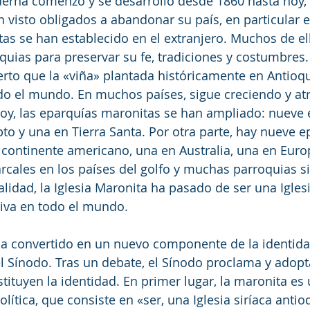
erna comenzó y se desarrolló desde 1860 hasta hoy, 
 visto obligados a abandonar su país, en particular e
as se han establecido en el extranjero. Muchos de el
quias para preservar su fe, tradiciones y costumbres. 
to que la «viña» plantada históricamente en Antioquí
do el mundo. En muchos países, sigue creciendo y at
y, las eparquías maronitas se han ampliado: nueve e
pto y una en Tierra Santa. Por otra parte, hay nueve e
l continente americano, una en Australia, una en Eur
rcales en los países del golfo y muchas parroquias s
alidad, la Iglesia Maronita ha pasado de ser una Iglesi
ctiva en todo el mundo.
ha convertido en un nuevo componente de la identida
el Sínodo. Tras un debate, el Sínodo proclama y adopt
ituyen la identidad. En primer lugar, la maronita es 
lítica, que consiste en «ser, una Iglesia siríaca anti