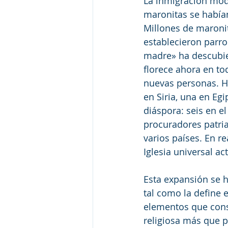
La inmigración mod
maronitas se habían
Millones de maronit
establecieron parro
madre» ha descubier
florece ahora en to
nuevas personas. Ho
en Siria, una en Egi
diáspora: seis en e
procuradores patria
varios países. En re
Iglesia universal a
Esta expansión se 
tal como la define 
elementos que const
religiosa más que po