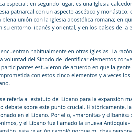
ica especial; en segundo lugar, es una Iglesia calcedo
lesia patriarcal con un aspecto ascético y monástico; 
n plena unión con la Iglesia apostólica romana; en qui
n su entorno libanés y oriental, y en los países de la
encuentran habitualmente en otras iglesias. La razón
 la voluntad del Sínodo de identificar elementos conve
 participantes estuvieron de acuerdo en que la gente 
mprometida con estos cinco elementos y a veces los 
ano.
se refería al estatuto del Líbano para la expansión ma
 debate sobre este punto crucial. Históricamente, la 
onado en el Líbano. Por ello, «maronita» y «libanés» 
ónimos, y el Líbano fue llamado la «nueva Antioquía» 
pansión, esta relación cambió porque muchas persona