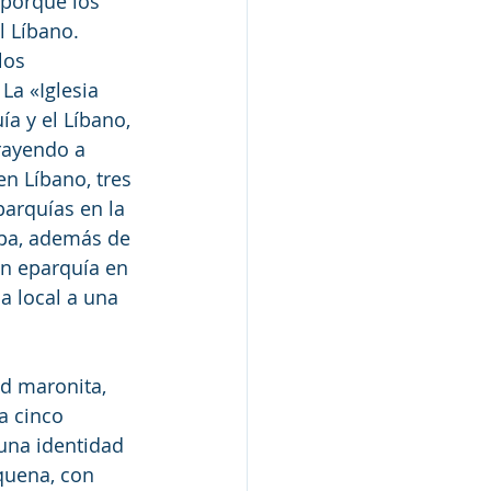
porque los 
l Líbano. 
los 
La «Iglesia 
a y el Líbano, 
rayendo a 
n Líbano, tres 
parquías en la 
opa, además de 
in eparquía en 
a local a una 
d maronita, 
a cinco 
una identidad 
oquena, con 