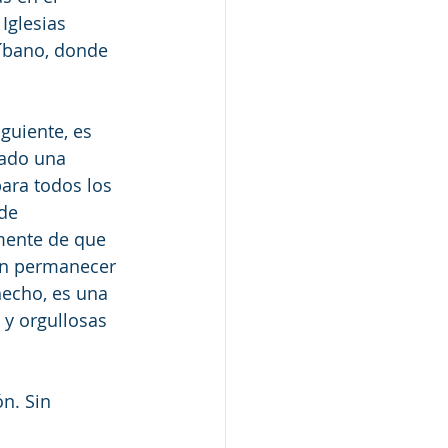
Iglesias 
Líbano, donde 
guiente, es 
tado una 
ara todos los 
de 
mente de que 
en permanecer 
echo, es una 
y orgullosas 
n. Sin 
 