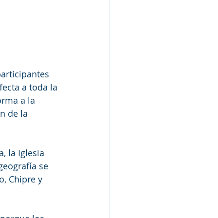
articipantes 
ecta a toda la 
orma a la 
n de la 
, la Iglesia 
geografía se 
o, Chipre y 