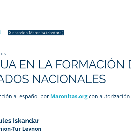
S
Inicio
Liturgia
Música
Enquiridión
Tienda
l
Sinaxarion Maronita (Santoral)
tura
UA EN LA FORMACIÓN 
TADOS NACIONALES
cción al español por 
Maronitas.org
 con autorización
Jules Iskandar
nion-Tur Levnon