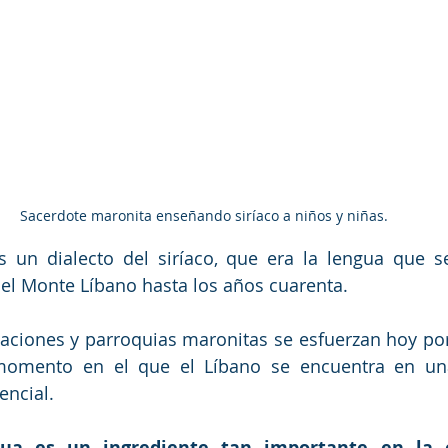
Sacerdote maronita enseñando siríaco a niños y niñas.
es un dialecto del siríaco, que era la lengua que 
el Monte Líbano hasta los años cuarenta.
ciones y parroquias maronitas se esfuerzan hoy por
 momento en el que el Líbano se encuentra en una
encial.
ua es un ingrediente tan importante en la e