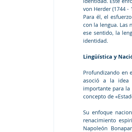
identidad. Este enf
von Herder (1744 - 
Para él, el esfuer
con la lengua. Las n
ese sentido, la len
identidad.  
Lingüística y Naci
Profundizando en es
asoció a la idea
importante para la 
concepto de «Estado
Su enfoque naciona
renacimiento espir
Napoleón Bonapar