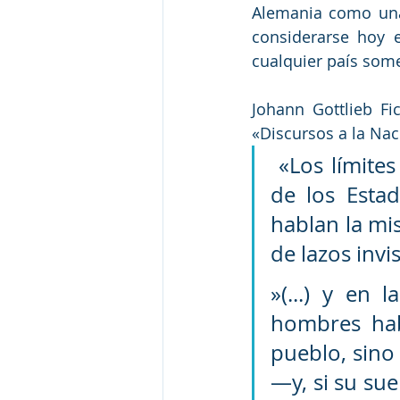
Alemania como una 
considerarse hoy 
cualquier país some
Johann Gottlieb Fi
«Discursos a la Nac
 «Los límites primeros, originales y verdaderamente naturales 
de los Estad
hablan la mi
de lazos invis
»(...) y en 
hombres hab
pueblo, sino 
—y, si su sue