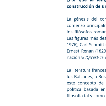
construcción de u
La génesis del con
comenzó principalme
los filósofos romá
Las figuras más des
1976), Carl Schmitt
Ernest Renan (1823
nación?» 
(Qu'est-ce 
La literatura france
los Balcanes, a Rus
este concepto de 
política basada en
filosofía tal y com