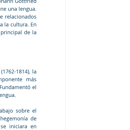
hann Gottfried 
ne una lengua. 
e relacionados 
 la cultura. En 
rincipal de la 
1762-1814), la 
mponente más 
. Fundamentó el 
lengua.
bajo sobre el 
 hegemonía de 
se iniciara en 