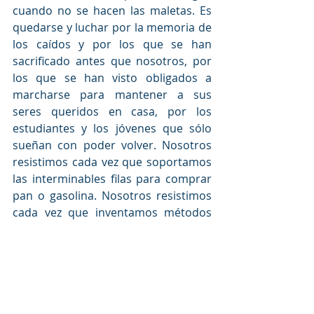
cuando no se hacen las maletas. Es 
quedarse y luchar por la memoria de 
los caídos y por los que se han 
sacrificado antes que nosotros, por 
los que se han visto obligados a 
marcharse para mantener a sus 
seres queridos en casa, por los 
estudiantes y los jóvenes que sólo 
sueñan con poder volver. Nosotros 
resistimos cada vez que soportamos 
las interminables filas para comprar 
pan o gasolina. Nosotros resistimos 
cada vez que inventamos métodos 
inimaginables para hacer funcionar 
nuestras instituciones, nuestros 
hospitales y establecimientos 
culturales, nuestros barrios y 
pueblos. Todo esto es injusto y duro, 
a veces repugnante y desesperante. 