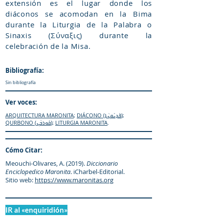
extensión es el lugar donde los
diáconos se acomodan en la Bima
durante la Liturgia de la Palabra o
Sinaxis (Σύναξις) durante la
celebración de la Misa.
Bibliografía:
Sin bibliografía
Ver voces:
ARQUITECTURA MARONITA
;
DIÁCONO (ܦܰܕܝܰܩܢܳܐ)
;
QURBONO (ܩܽܘܪܒܳܢ)
;
LITURGIA MARONITA
.
Cómo Citar:
Meouchi-Olivares, A. (2019).
Diccionario
Enciclopedico Maronita
. iCharbel-Editorial.
Sitio web:
https://www.maronitas.org
IR al «enquiridión»