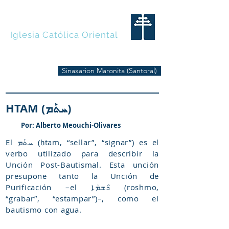
MARONITAS
Iglesia Católica Oriental
Sinaxarion Maronita (Santoral)
HTAM (ܚܬܰܡ)
Por: Alberto Meouchi-Olivares
El ܚܬܰܡ (ḥtam, “sellar”, “signar”) es el
verbo utilizado para describir la
Unción Post-Bautismal. Esta unción
presupone tanto la Unción de
Purificación –el ܪܳܫܡܳܐ (roshmo,
“grabar”, “estampar”)–, como el
bautismo con agua.