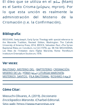
El óleo que se utiliza en el ܚܬܰܡ (ḥtam)
es el Santo Crisma (μύρων, myron). Por
lo que esta unción es realmente la
administración del Misterio de la
Crismación (i.e. la Confirmación).
Bibliografía:
BEGGIANI, Seely Joseph, Early Syriac Theology with special reference to
the Maronite Tradition, Revised Edition, Washington: The Catholic
University of America Press, 2014; BROCK, Sebastian Paul, «The Syrian
Baptismal Rites» en Concilium, no.122 (1979), pp. 98-104: MOUHANNA,
Les Rites de I’Initiation dans l’Église Maronite, Rome: Pontificium
Institutum Orientalium Studorum, 1978.
Ver voces:
BAUTISMO, MISTERIO DEL
.;
BAPTISTERIO
;
CRISMACIÓN,
MISERIO DE LA.
;
ḤTAM (ܚܬܰܡ)
;
LITURGIA MARONITA
;
MISTERIOS, SANTOS.
;
PILA BAUTISMAL
;
ROSHMO (ܪܳܫܡܳܐ)
.
Cómo Citar:
Meouchi-Olivares, A. (2019).
Diccionario
Enciclopedico Maronita
. iCharbel-Editorial.
Sitio web:
https://www.maronitas.org