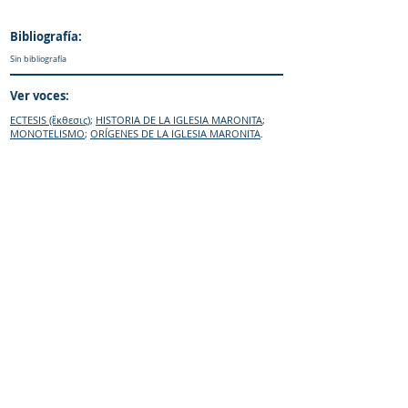
Bibliografía:
Sin bibliografía
Ver voces:
ECTESIS (ἔκθεσις)
;
HISTORIA DE LA IGLESIA MARONITA
;
MONOTELISMO
;
ORÍGENES DE LA IGLESIA MARONITA
.
Cómo Citar:
Meouchi-Olivares, A. (2019).
Diccionario
Enciclopedico Maronita
. iCharbel-Editorial.
Sitio web:
https://www.maronitas.org
IR al «enquiridión»
© Diccionario Enciclopédico Maronita
® Eparquia de Nuestra Señora de los
Mártires del Líbano