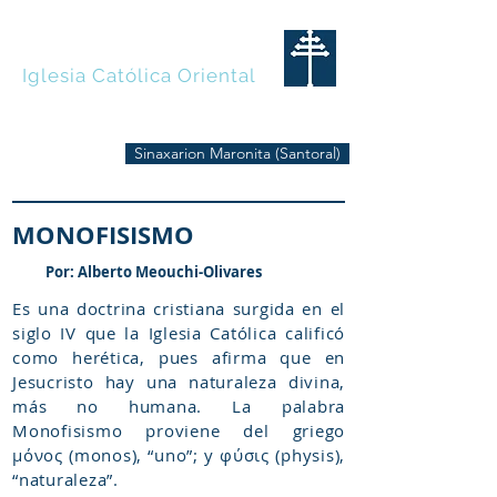
MARONITAS
Iglesia Católica Oriental
Sinaxarion Maronita (Santoral)
MONOFISISMO
Por: Alberto Meouchi-Olivares
Es una doctrina cristiana surgida en el
siglo IV que la Iglesia Católica calificó
como herética, pues afirma que en
Jesucristo hay una naturaleza divina,
más no humana. La palabra
Monofisismo proviene del griego
μόνος (monos), “uno”; y φύσις (physis),
“naturaleza”.