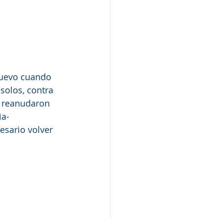
nuevo cuando 
solos, contra 
e reanudaron 
ia-
esario volver 