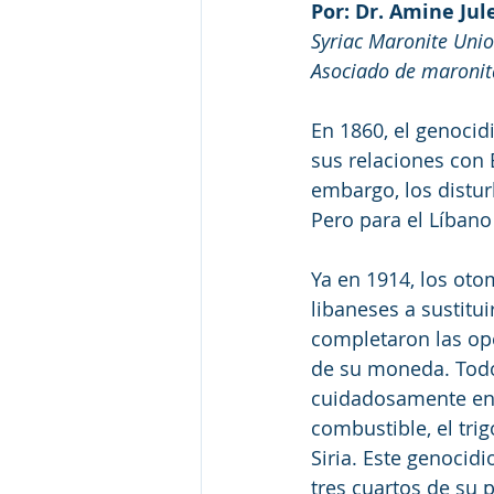
Por: Dr. Amine Jul
Syriac Maronite Uni
Asociado de maronit
En 1860, el genocidi
sus relaciones con
embargo, los distu
Pero para el Líban
Ya en 1914, los oto
libaneses a sustit
completaron las op
de su moneda. Todo
cuidadosamente en 
combustible, el tri
Siria. Este genocid
tres cuartos de su 