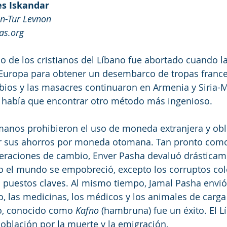
es Iskandar
on-Tur Levnon
as.org 
o de los cristianos del Líbano fue abortado cuando la I
 Europa para obtener un desembarco de tropas france
rbios y las masacres continuaron en Armenia y Siria-
o había que encontrar otro método más ingenioso. 
manos prohibieron el uso de moneda extranjera y obli
uir sus ahorros por moneda otomana. Tan pronto como
eraciones de cambio, Enver Pasha devaluó drásticame
 el mundo se empobreció, excepto los corruptos co
puestos claves. Al mismo tiempo, Jamal Pasha envió 
go, las medicinas, los médicos y los animales de carga
io, conocido como 
Kafno
 (hambruna) fue un éxito. El L
población por la muerte y la emigración. 