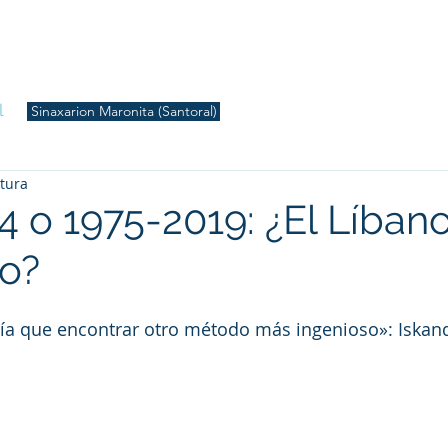
S
Inicio
Liturgia
Música
Enquiridión
Tienda
l
Sinaxarion Maronita (Santoral)
ctura
 o 1975-2019: ¿El Líbano
o?
bía que encontrar otro método más ingenioso»: Iskan