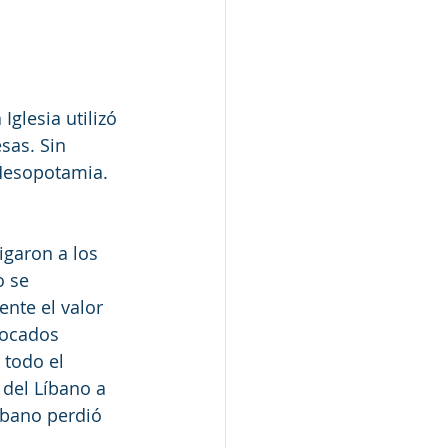
glesia utilizó 
sas. Sin 
Mesopotamia. 
garon a los 
 se 
nte el valor 
locados 
todo el 
 del Líbano a 
íbano perdió 