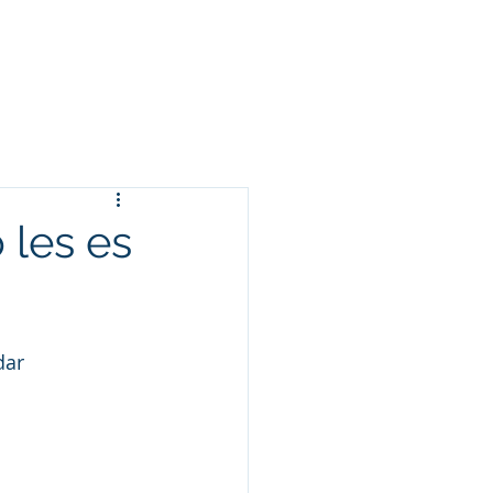
Arameo
Blog
Información
 les es
dar 