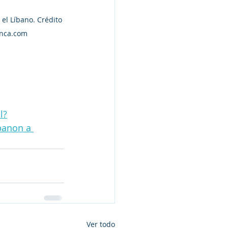
el Líbano. Crédito 
anca.com
l?
banon a 
Ver todo