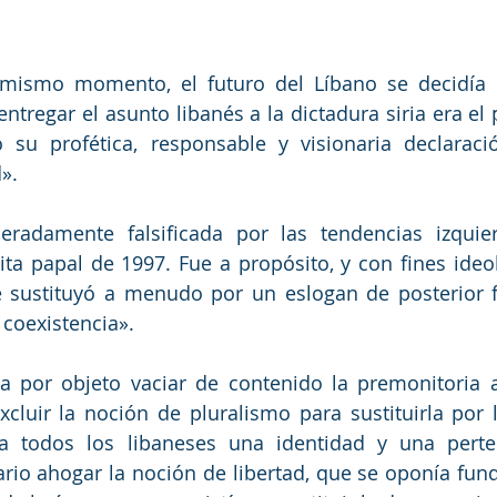
mismo momento, el futuro del Líbano se decidía en
entregar el asunto libanés a la dictadura siria era el 
su profética, responsable y visionaria declaración
».
eradamente falsificada por las tendencias izquierd
sita papal de 1997. Fue a propósito, y con fines ideol
e sustituyó a menudo por un eslogan de posterior fa
coexistencia».
a por objeto vaciar de contenido la premonitoria a
cluir la noción de pluralismo para sustituirla por l
a todos los libaneses una identidad y una perten
rio ahogar la noción de libertad, que se oponía fu