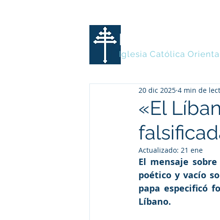
MARONITA
Iglesia Católica Orienta
20 dic 2025
4 min de lec
«El Líba
falsifica
Actualizado:
21 ene
El mensaje sobre 
poético y vacío so
papa especificó f
Líbano.