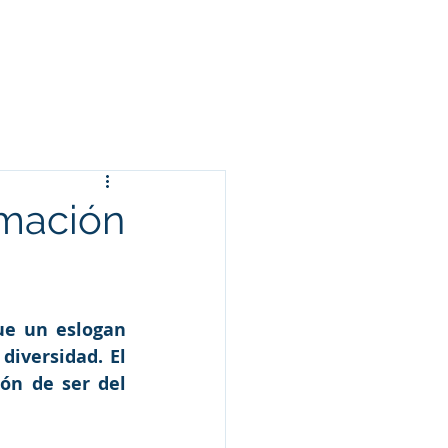
Arameo
Blog
Información
amación
ue un eslogan 
iversidad. El 
ón de ser del 