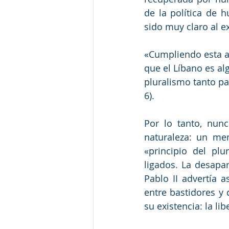
de la política de h
sido muy claro al e
«Cumpliendo esta ac
que el Líbano es al
pluralismo tanto pa
6).
Por lo tanto, nun
naturaleza: un mens
«principio del pl
ligados. La desapa
Pablo II advertía 
entre bastidores y 
su existencia: la lib