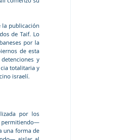
llí comenzó su 
la publicación 
os de Taif. Lo 
baneses por la 
iernos de esta 
 detenciones y 
a totalitaria y 
ino israelí.
izada por los 
e permitiendo— 
a una forma de 
do— aislar al 