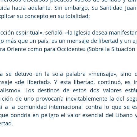
uida hacia adelante. Sin embargo, Su Santidad Juan 
xplicar su concepto en su totalidad:
ción espiritual», señaló, «la Iglesia desea manifesta
go más que un país; es un mensaje de libertad y un e
ra Oriente como para Occidente» (Sobre la Situación d
ca se detuvo en la sola palabra «mensaje», sino q
aje «de libertad». Y esta libertad, continuó, es in
uralismo». Los destinos de estos dos valores está
rición de uno provocaría inevitablemente la del seg
así a la comunidad internacional contra lo que se e
que pondría en peligro el valor esencial del Líbano y 
ertad.