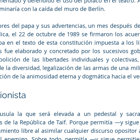
mentado y defendido el uso del polaco en el teatro. A
lminaría con la caída del muro de Berlín.
res del papa y sus advertencias, un mes después de 
ica, el 22 de octubre de 1989 se firmaron los acuerd
 en el texto de esta constitución impuesta a los li
s fue elaborado y concretado por los sucesivos gob
olición de las libertades individuales y colectivas,
e la diversidad, legalización de las armas de una milici
ación de la animosidad eterna y dogmática hacia el vec
ionista
áusula la que será elevada a un pedestal y sacral
s de la República de Taif. Porque permitía —y sigu
iento libre al asimilar cualquier discurso opositor 
l enemigo. Sobre todo, permitía —y sigue permitien