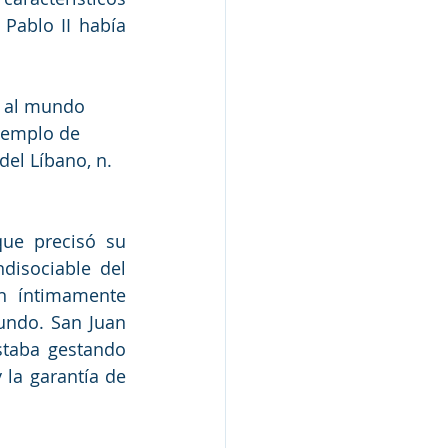
Pablo II había 
r al mundo 
jemplo de 
el Líbano, n. 
ue precisó su 
disociable del 
n íntimamente 
undo. San Juan 
staba gestando 
la garantía de 