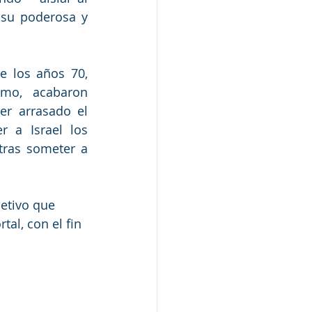
 su poderosa y 
e los años 70, 
mo, acabaron 
er arrasado el 
 a Israel los 
ras someter a 
etivo que 
al, con el fin 