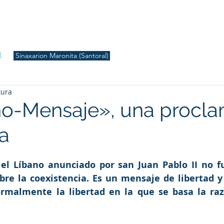
S
Inicio
Liturgia
Música
Enquiridión
Tienda
l
Sinaxarion Maronita (Santoral)
tura
no-Mensaje», una procl
da
el Líbano anunciado por san Juan Pablo II no f
bre la coexistencia. Es un mensaje de libertad y d
ormalmente la libertad en la que se basa la raz