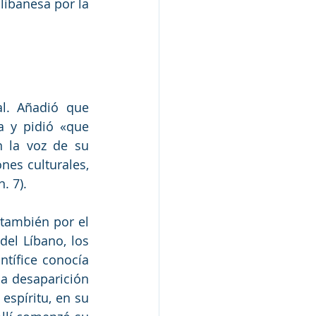
libanesa por la 
l. Añadió que 
a y pidió «que 
 la voz de su 
nes culturales, 
. 7).
también por el 
el Líbano, los 
tífice conocía 
la desaparición 
espíritu, en su 