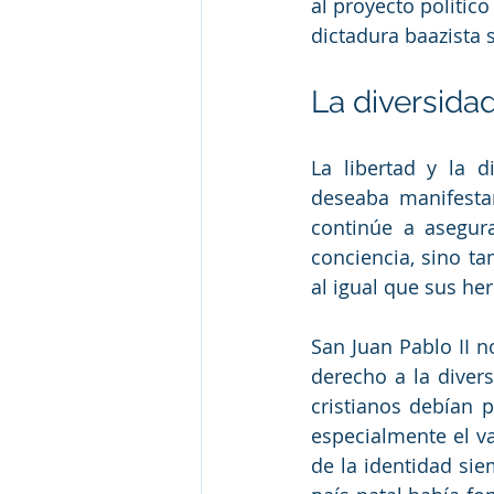
al proyecto político
dictadura baazista s
La diversida
La libertad y la d
deseaba manifestar
continúe a asegur
conciencia, sino tam
al igual que sus he
San Juan Pablo II n
derecho a la divers
cristianos debían p
especialmente el val
de la identidad sie