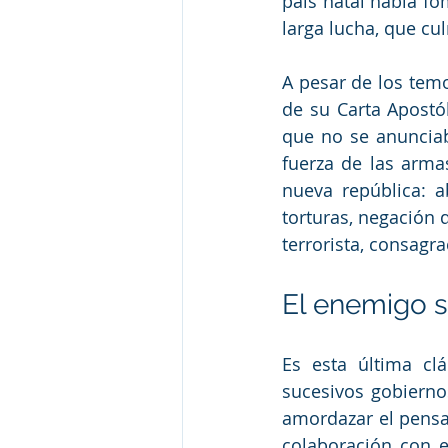
país natal había fo
larga lucha, que cu
A pesar de los temo
de su Carta Apostól
que no se anunciaba
fuerza de las arma
nueva república: ab
torturas, negación d
terrorista, consagr
El enemigo s
Es esta última cl
sucesivos gobierno
amordazar el pensam
colaboración con e