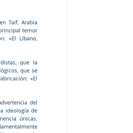
 Taif, Arabia 
principal temor 
: «El Líbano, 
istas, que la 
ógicos, que se 
bricación: «El 
dvertencia del 
a ideología de 
encia únicas. 
ndamentalmente 