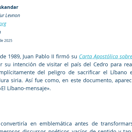
Iskandar
Tur Levnon
org
h
 de 2025
de 1989, Juan Pablo II firmó su 
Carta Apostólica sobre
r su intención de visitar el país del Cedro para real
implícitamente del peligro de sacrificar el Líbano 
ura siria. Así fue como, en este documento, aparec
«El Líbano-mensaje».
 convertiría en emblemática antes de transformars
erosos discursos poéticos vacíos de sentido y tan c