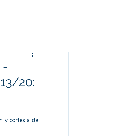
Arameo
Blog
Información
 -
ܗܺ - PARTE 13/20:
n y cortesía de