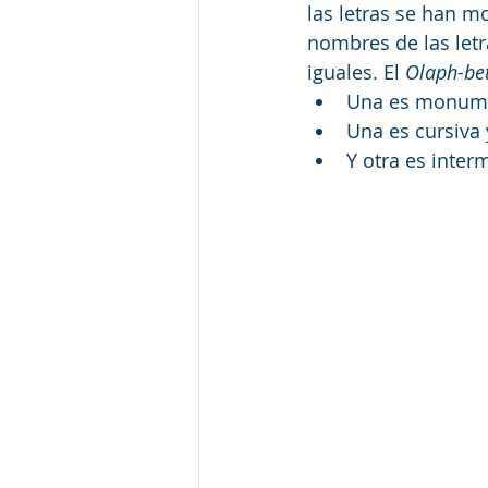
las letras se han mo
nombres de las letr
iguales. El 
Olaph-be
Una es monumen
Una es cursiva 
Y otra es inter