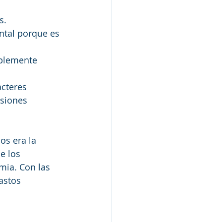
s.
ental porque es 
mplemente 
cteres 
siones 
os era la 
e los 
mia. Con las 
astos 