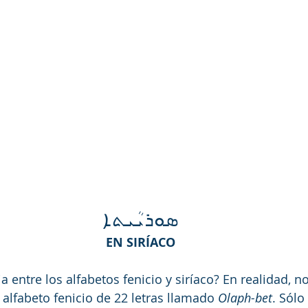
ܣܘܪܝܳܝܬܐ
EN SIRÍACO
ia entre los alfabetos fenicio y siríaco? En realidad, n
 alfabeto fenicio de 22 letras llamado 
Olaph-bet
. Sólo