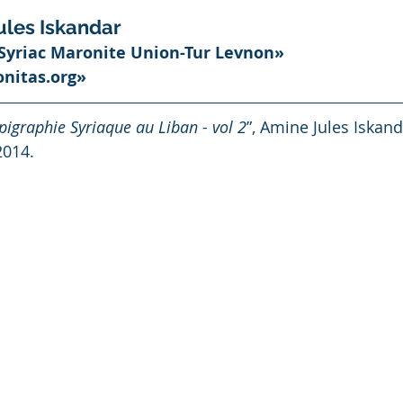
Jules Iskandar
«Syriac Maronite Union-Tur Levnon»
nitas.org»
pigraphie Syriaque au Liban - vol 2
”, Amine Jules Iskan
2014.