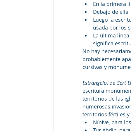
En la primera l
Debajo de ella, 
Luego la escrit
usada por los si
La última línea
significa escrit
No hay necesariamen
probablemente apar
cursivas y monumen
Estrangelo
, de 
Sert 
escritura monumenta
territorios de las 
numerosas invasione
territorios fértiles
Nínive, para los
Tur Abdin, para