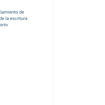
slamiento de 
e la escritura 
Serto