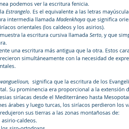
ínea podemos ver la escritura fenicia.
la 
Estrangelo
. Es el equivalente a las letras mayúscula
ura intermedia llamada 
Madenkhaya
 que significa ori
ríacos orientales (los caldeos y los asirios).
 muestra la escritura cursiva llamada 
Serto
, y que si
ura.
te una escritura más antigua que la otra. Estos cara
ecieron simultáneamente con la necesidad de expre
tales. 
Ewanguelioun,
  significa que la escritura de los Evangeli
l. Su prominencia era proporcional a la extensión d
iglesias siríacas desde el Mediterráneo hasta Mesopota
s árabes y luego turcas, los siríacos perdieron los v
 y redujeron sus tierras a las zonas montañosas de:
 asirio-caldeos. 
 los siro-ortodoxos.