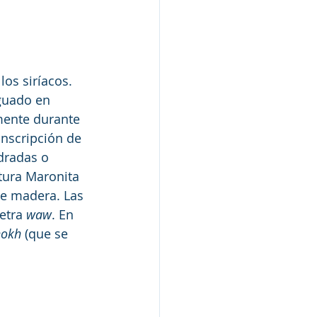
los siríacos. 
guado en 
mente durante 
inscripción de 
dradas o 
itura Maronita 
de madera. Las 
etra 
waw
. En 
okh 
(que se 