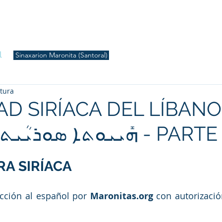
S
Inicio
Liturgia
Música
Enquiridión
Tienda
l
Sinaxarion Maronita (Santoral)
ctura
AD SIRÍACA DEL LÍBANO
ܝܝܘܬܐ ܣܘܪܝܳܝܬܐ ܕܰܒܠܶܒܢܳܢ
RA SIRÍACA
cción al español por 
Maronitas.org
 con autorizació