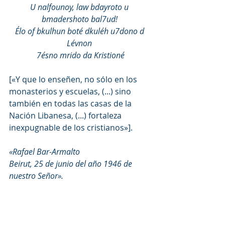
U nalfounoy, law bdayroto u 
bmadershoto bal7ud!
Élo of bkulhun boté dkuléh u7dono d 
Lévnon
7ésno mrido da Kristioné
[«Y que lo enseñen, no sólo en los 
monasterios y escuelas, (...) sino 
también en todas las casas de la 
Nación Libanesa, (...) fortaleza 
inexpugnable de los cristianos»].
«Rafael Bar-Armalto
Beirut, 25 de junio del año 1946 de 
nuestro Señor». 