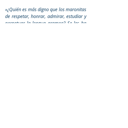
»¿Quién es más digno que los maronitas 
de respetar, honrar, admirar, estudiar y 
perpetuar la lengua aramea? Se les ha 
dado. Es vivir en su quintaesencia. Ellos 
–no otros– son los principales 
responsables de esto, y no sólo de 
estudiarlo históricamente, teóricamente, 
y con la misma curiosidad que los 
europeos y los occidentales. Son los 
responsables de esto; por lo tanto, los 
vinculan cultural y espiritualmente a los 
elementos restantes de la civilización 
oriental y a la diáspora viviente en todo 
el mundo».
Luego Charles Malik añade: