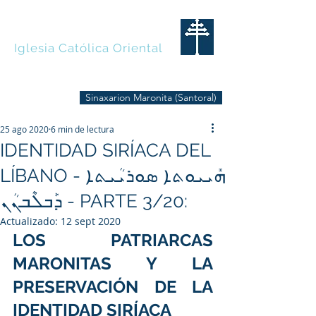
MARONITAS
Iglesia Católica Oriental
Sinaxarion Maronita (Santoral)
25 ago 2020
6 min de lectura
IDENTIDAD SIRÍACA DEL
LÍBANO - ܗܺܝܝܘܬܐ ܣܘܪܝܳܝܬܐ
ܕܰܒܠܶܒܢܳܢ - PARTE 3/20:
Actualizado:
12 sept 2020
LOS PATRIARCAS 
MARONITAS Y LA 
PRESERVACIÓN DE LA 
IDENTIDAD SIRÍACA