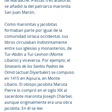
de Maraache. A estas tres anáforas 
se añadió la del patriarca maronita 
San Juan Marón.
Como maronitas y jacobitas 
formaban parte por igual de la 
comunidad siríaca occidental, sus 
libros circulaban indistintamente 
entre sus iglesias y monasterios, de 
Tur-Abdin a Tur-Levnon (Monte 
Líbano) y viceversa. Por ejemplo, el 
Sinaxario de los Santos Padres
 de 
Omid (actual Diyarbakir) se compuso 
en 1415 en Aqoura, en Monte 
Líbano. El obispo jacobita Maruta 
Pierre lo compró en el siglo XIX al 
sacerdote maronita Joseph Chárbel, 
aunque originalmente era una obra 
jacobita. En él se lee: