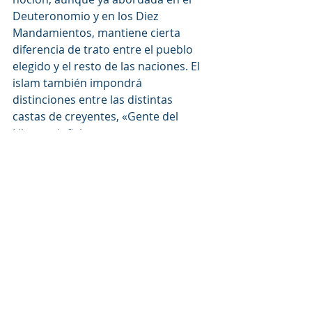
Deuteronomio y en los Diez 
Mandamientos, mantiene cierta 
diferencia de trato entre el pueblo 
elegido y el resto de las naciones. El 
islam también impondrá 
distinciones entre las distintas 
castas de creyentes, «Gente del 
Libro» e infieles.
San Agustín fundó la noción de 
justicia universal que reforzó el 
universalismo del cristianismo. Vio a 
Dios en cada ser humano y definió el 
Estado no como un organismo sino 
como un conjunto de individuos, 
fundando así los principios del 
individualismo moderno. Incluso se 
le reconocerá hoy como el Padre del 