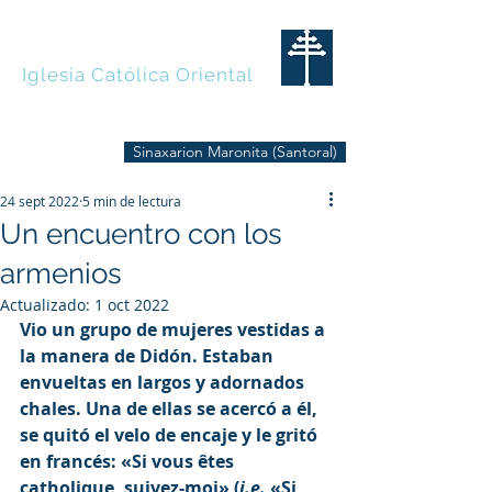
MARONITAS
Iglesia Católica Oriental
Sinaxarion Maronita (Santoral)
24 sept 2022
5 min de lectura
Un encuentro con los
armenios
Actualizado:
1 oct 2022
Vio un grupo de mujeres vestidas a 
la manera de Didón. Estaban 
envueltas en largos y adornados 
chales. Una de ellas se acercó a él, 
se quitó el velo de encaje y le gritó 
en francés: «Si vous êtes 
catholique, suivez-moi» (
i.e.
 «Si 