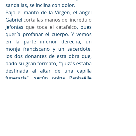
sandalias, se inclina con dolor.
Bajo el manto de la Virgen, el ángel 
Gabriel
 corta las manos del incrédulo 
Jefonías
que toca el catafalco
, pues 
quería profanar el cuerpo. Y vemos 
en la parte inferior derecha, un 
monje franciscano y un sacerdote, 
los dos donantes de esta obra que, 
dado su gran formato, "quizás estaba 
destinada al altar de una capilla 
funeraria", según opina Raphaëlle 
Ziadé, jefe de las colecciones 
bizantinas del 
Petit Palai
s.