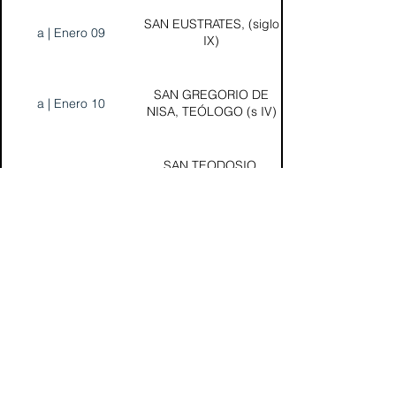
SAN EUSTRATES, (siglo
a | Enero 09
IX)
SAN GREGORIO DE
a | Enero 10
NISA, TEÓLOGO (s IV)
SAN TEODOSIO,
a | Enero 11
MONJE (423-528)
SANTA TATIANA,
a | Enero 12
MÁRTIR (s III)
Sinaxarion Maronita
Maronitas.org es una organización promotor y
colaborador autorizado de: