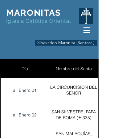
MARONITAS
Iglesia Católica Oriental
Sinaxarion Maronita (Santoral)
Día
Nombre del Santo
LA CIRCUNCISIÓN DEL
a | Enero 01
SEÑOR
SAN SILVESTRE, PAPA
a | Enero 02
DE ROMA (♰ 335)
SAN MALAQUÍAS,