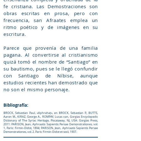
fe cristiana. Las Demostraciones son
obras escritas en prosa, pero con
frecuencia, san Afraates emplea un
ritmo poético y de imágenes en su
escritura.
Parece que provenía de una familia
pagana. Al convertirse al cristianismo
quizá tomó el nombre de “Santiago” en
su bautismo, pues se le llegó confundir
con Santiago de Níbise, aunque
estudios recientes han demostrado que
no son el mismo personaje.
Bibliografía:
BROCK, Sebastian Paul, «Aphrahaṭ», en BROCK, Sebastian P., BUTTS,
Aaron M., KIRAZ, George A., ROMPAY, Lucas van, Gorgias Encyclopedic
Dictionary of The Syriac Heritage, Piscataway, NJ, USA: Gorgias Press,
2011: PARISON, Jean, Aphraatis Sapientis Persae Demonstrationes, vol.
1, Paris: Firmin-Didot, 1894; PARISON, Jean, Aphraatis Sapientis Persae
Demonstrationes, vol. 2. Paris: Firmin-Didot et socii, 1907.