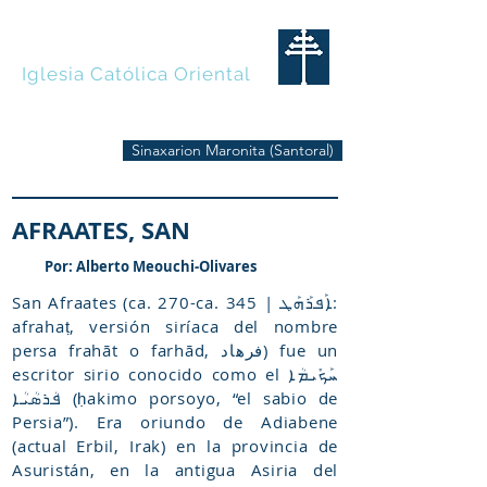
MARONITAS
Iglesia Católica Oriental
Sinaxarion Maronita (Santoral)
AFRAATES, SAN
Por: Alberto Meouchi-Olivares
San Afraates (ca. 270-ca. 345 | ܐܰܦܪܰܗܰܛ:
afrahaṭ, versión siríaca del nombre
persa frahāt o farhād, فرهاد) fue un
escritor sirio conocido como el ܚܰܟܺܝܡܳܐ
ܦܳܪܣܳܝܳܐ (ḥakimo porsoyo, “el sabio de
Persia”). Era oriundo de Adiabene
(actual Erbil, Irak) en la provincia de
Asuristán, en la antigua Asiria del