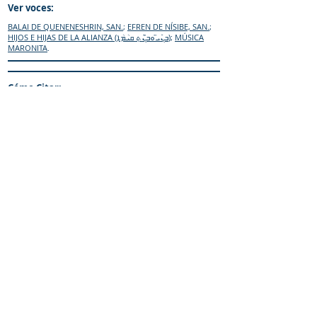
Ver voces:
BALAI DE QUENENESHRIN, SAN.
;
EFREN DE NÍSIBE, SAN.
;
HIJOS E HIJAS DE LA ALIANZA (ܒܢܰܝ̈ ܘܒ̈ܢܳܬ݂ ܩܝܳܡܳܐ)
;
MÚSICA
MARONITA
.
Cómo Citar:
Meouchi-Olivares, A. (2019).
Diccionario
Enciclopedico Maronita
. Chihuahua (Mexico):
iCharbel.editorial
Sitio web:
https://www.maronitas.org
IR al «enquiridión»
© Diccionario Enciclopédico Maronita
® Eparquia de Nuestra Señora de los
Mártires del Líbano