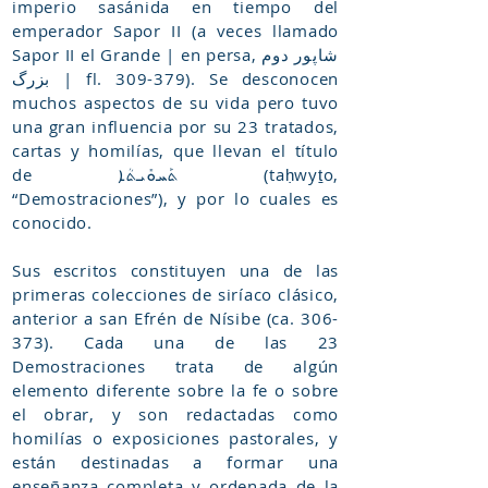
imperio sasánida en tiempo del
emperador Sapor II (a veces llamado
Sapor II el Grande | en persa, شاپور دوم
بزرگ | fl. 309-379). Se desconocen
muchos aspectos de su vida pero tuvo
una gran influencia por su 23 tratados,
cartas y homilías, que llevan el título
de ܬܰܚܘܺܝܬܳܐ (taḥwyṯo,
“Demostraciones”), y por lo cuales es
conocido.
Sus escritos constituyen una de las
primeras colecciones de siríaco clásico,
anterior a san Efrén de Nísibe (ca. 306-
373). Cada una de las 23
Demostraciones trata de algún
elemento diferente sobre la fe o sobre
el obrar, y son redactadas como
homilías o exposiciones pastorales, y
están destinadas a formar una
enseñanza completa y ordenada de la