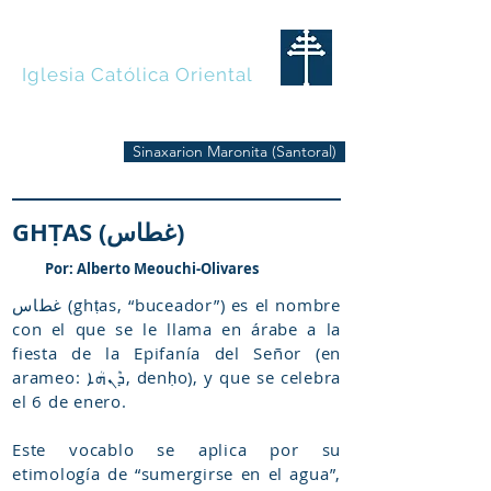
MARONITAS
Iglesia Católica Oriental
Sinaxarion Maronita (Santoral)
GHṬAS (غطاس)
Por: Alberto Meouchi-Olivares
غطاس (ghṭas, “buceador”) es el nombre
con el que se le llama en árabe a la
fiesta de la Epifanía del Señor (en
arameo: ܕܶܢܗܳܐ, denḥo), y que se celebra
el 6 de enero.
Este vocablo se aplica por su
etimología de “sumergirse en el agua”,