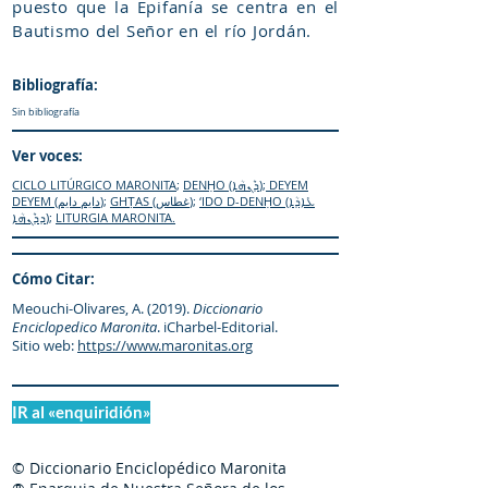
puesto que la Epifanía se centra en el
Bautismo del Señor en el río Jordán.
Bibliografía:
Sin bibliografía
Ver voces:
CICLO LITÚRGICO MARONITA
;
DENḤO (ܕܶܢܗܳܐ)
;
DEYEM
DEYEM (دايم دايم)
;
GHṬAS (غطاس)
;
‘IDO D-DENḤO (ܥܺܐܕܳܐ
ܕܕܶܢܗܳܐ)
;
LITURGIA MARONITA.
Cómo Citar:
Meouchi-Olivares, A. (2019).
Diccionario
Enciclopedico Maronita
. iCharbel-Editorial.
Sitio web:
https://www.maronitas.org
IR al «enquiridión»
© Diccionario Enciclopédico Maronita