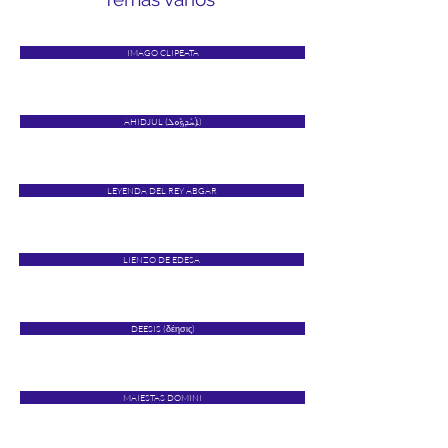
IMAGO CLIPEATA
AHIDJUL (ܐܰܚܺܕܟ݂ܽܘܠ)
LEYENDA DEL REY ABGAR
LIENZO DE EDESA
DEESIS (δέησις)
MAIESTAS DOMINI