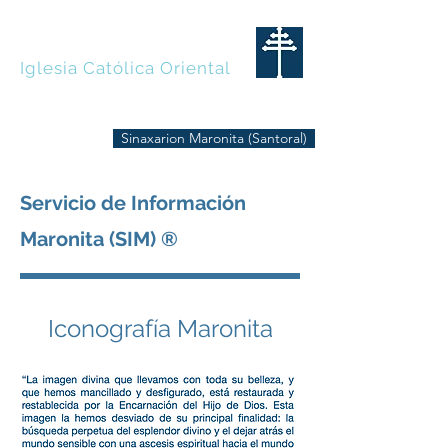
MARONITAS
Iglesia Católica Oriental
Sinaxarion Maronita (Santoral)
Servicio de Información
Maronita (SIM) ®
Iconografía Maronita