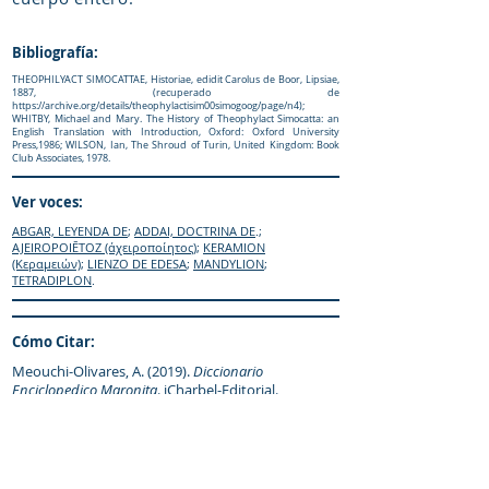
Bibliografía:
THEOPHILYACT SIMOCATTAE, Historiae, edidit Carolus de Boor, Lipsiae,
1887, (recuperado de
https://archive.org/details/theophylactisim00simogoog/page/n4);
WHITBY, Michael and Mary. The History of Theophylact Simocatta: an
English Translation with Introduction, Oxford: Oxford University
Press,1986; WILSON, Ian, The Shroud of Turin, United Kingdom: Book
Club Associates, 1978.
Ver voces:
ABGAR, LEYENDA DE
;
ADDAI, DOCTRINA DE
.;
AJEIROPOIĒTOZ (άχειροποίητος)
;
KERAMION
(Κεραμειών)
;
LIENZO DE EDESA
;
MANDYLION
;
TETRADIPLON
.
Cómo Citar:
Meouchi-Olivares, A. (2019).
Diccionario
Enciclopedico Maronita
. iCharbel-Editorial.
Sitio web:
https://www.maronitas.org
IR al «enquiridión»