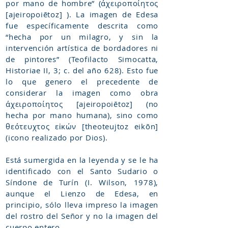
por mano de hombre” (άχειροποίητος
[ajeiropoiētoz] ). La imagen de Edesa
fue específicamente descrita como
“hecha por un milagro, y sin la
intervención artística de bordadores ni
de pintores” (Teofilacto Simocatta,
Historiae II, 3; c. del año 628). Esto fue
lo que genero el precedente de
considerar la imagen como obra
άχειροποίητος [ajeiropoiētoz] (no
hecha por mano humana), sino como
θεότευχτος εἰκών [theoteujtoz eikōn]
(icono realizado por Dios).
Está sumergida en la leyenda y se le ha
identificado con el Santo Sudario o
Síndone de Turín (I. Wilson, 1978),
aunque el Lienzo de Edesa, en
principio, sólo lleva impreso la imagen
del rostro del Señor y no la imagen del
cuerpo entero.