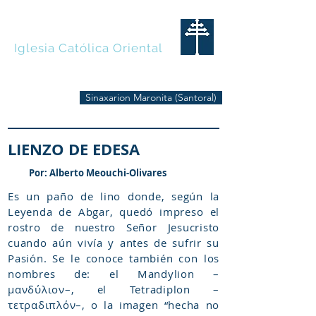
MARONITAS
Iglesia Católica Oriental
Sinaxarion Maronita (Santoral)
LIENZO DE EDESA
Por: Alberto Meouchi-Olivares
Es un paño de lino donde, según la
Leyenda de Abgar, quedó impreso el
rostro de nuestro Señor Jesucristo
cuando aún vivía y antes de sufrir su
Pasión. Se le conoce también con los
nombres de: el Mandylion –
μανδύλιον–, el Tetradiplon –
τετραδιπλόν–, o la imagen “hecha no