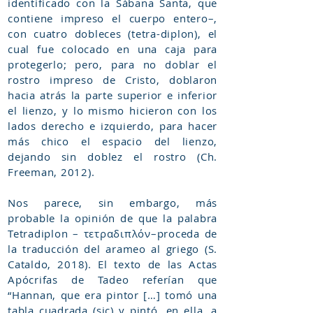
identificado con la Sábana Santa, que
contiene impreso el cuerpo entero–,
con cuatro dobleces (tetra-diplon), el
cual fue colocado en una caja para
protegerlo; pero, para no doblar el
rostro impreso de Cristo, doblaron
hacia atrás la parte superior e inferior
el lienzo, y lo mismo hicieron con los
lados derecho e izquierdo, para hacer
más chico el espacio del lienzo,
dejando sin doblez el rostro (Ch.
Freeman, 2012).
Nos parece, sin embargo, más
probable la opinión de que la palabra
Tetradiplon – τετραδιπλόν–proceda de
la traducción del arameo al griego (S.
Cataldo, 2018). El texto de las Actas
Apócrifas de Tadeo referían que
“Hannan, que era pintor […] tomó una
tabla cuadrada (sic) y pintó, en ella, a