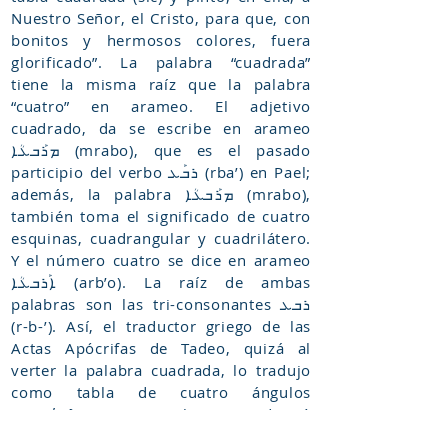
Nuestro Señor, el Cristo, para que, con
bonitos y hermosos colores, fuera
glorificado”. La palabra “cuadrada”
tiene la misma raíz que la palabra
“cuatro” en arameo. El adjetivo
cuadrado, da se escribe en arameo
ܡܪܰܒܥܳܐ (mrabo), que es el pasado
participio del verbo ܪܒܰܥ (rba’) en Pael;
además, la palabra ܡܪܰܒܥܳܐ (mrabo),
también toma el significado de cuatro
esquinas, cuadrangular y cuadrilátero.
Y el número cuatro se dice en arameo
ܐܰܪܒܥܳܐ (arb’o). La raíz de ambas
palabras son las tri-consonantes ܪܒܥ
(r-b-’). Así, el traductor griego de las
Actas Apócrifas de Tadeo, quizá al
verter la palabra cuadrada, lo tradujo
como tabla de cuatro ángulos
(τετράπλευρος [tetrapleros]), y derivó
en τετραδιπλόν (tetradiplon). Esta