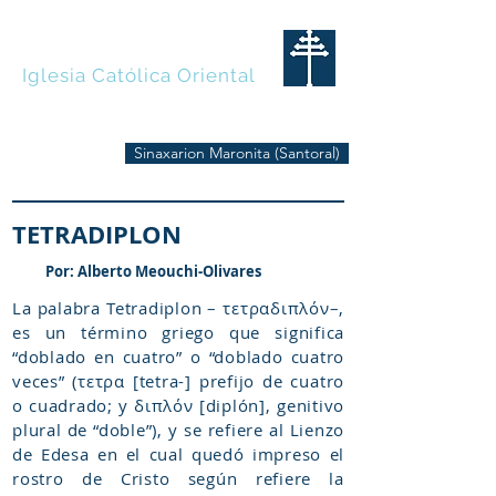
MARONITAS
Iglesia Católica Oriental
Sinaxarion Maronita (Santoral)
TETRADIPLON
Por: Alberto Meouchi-Olivares
La palabra Tetradiplon – τετραδιπλόν–,
es un término griego que significa
“doblado en cuatro” o “doblado cuatro
veces” (τετρα [tetra-] prefijo de cuatro
o cuadrado; y διπλόν [diplón], genitivo
plural de “doble”), y se refiere al Lienzo
de Edesa en el cual quedó impreso el
rostro de Cristo según refiere la