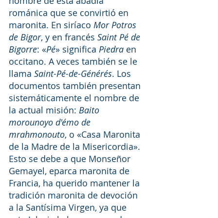
nombre de esta abadía 
románica que se convirtió en 
maronita. En siríaco 
Mor Potros 
de Bigor
, y en francés 
Saint Pé de 
Bigorre
: «
Pé
» significa 
Piedra
 en 
occitano. A veces también se le 
llama 
Saint-Pé-de-Générés
. Los 
documentos también presentan 
sistemáticamente el nombre de 
la actual misión: 
Baito 
morounoyo d'émo de 
mrahmonouto
, o «Casa Maronita 
de la Madre de la Misericordia». 
Esto se debe a que Monseñor 
Gemayel, eparca maronita de 
Francia, ha querido mantener la 
tradición maronita de devoción 
a la Santísima Virgen, ya que 