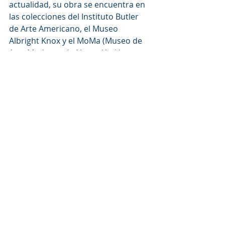
actualidad, su obra se encuentra en 
las colecciones del Instituto Butler 
de Arte Americano, el Museo 
Albright Knox y el MoMa (Museo de 
Arte Moderno de Nueva York).
Saliba Antonio Douaihy había 
captado profundamente los rasgos 
de su país, sus colores y luces, pero 
también los de sus «pueblos», a los 
que representó en el Pabellón de 
Nueva York en 1939. Con un estilo 
que va del clasicismo al fauvismo, 
expresó las vibraciones del alma 
libanesa. Pero a pesar de la fuerza 
espiritual y expresiva de su arte 
figurativo, es sobre todo a partir de 
1950 cuando su exploración de las 
fronteras de lo abstracto le dará 