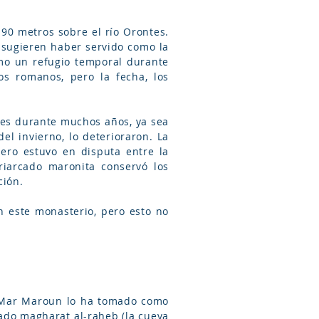
90 metros sobre el río Orontes.
 sugieren haber servido como la
mo un refugio temporal durante
os romanos, pero la fecha, los
ues durante muchos años, ya sea
el invierno, lo deterioraron. La
ero estuvo en disputa entre la
riarcado maronita conservó los
ción.
n este monasterio, pero esto no
ue Mar Maroun lo ha tomado como
mado magharat al-raheb (la cueva