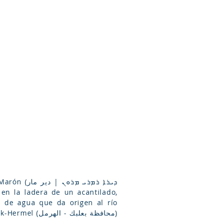
Arameo
Blog
Información
ܕܝܪܐ ܪܡܪܝ