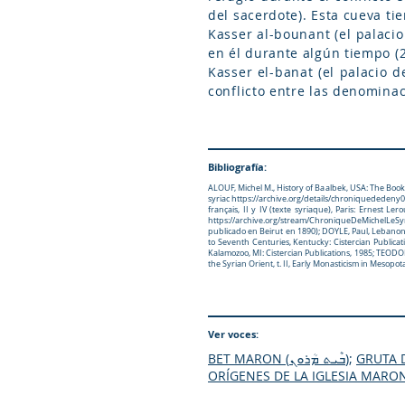
del sacerdote). Esta cueva ti
Kasser al-bounant (el palacio
en él durante algún tiempo (2
Kasser el-banat (el palacio 
conflicto entre las denominaci
Bibliografía:
ALOUF, Michel M., History of Baalbek, USA: The Book 
syriac
https://archive.org/details/chroniquededen
français, II y IV (texte syriaque), Paris: Ernest L
https://archive.org/stream/ChroniqueDeMichelLe
publicado en Beirut en 1890); DOYLE, Paul, Lebanon,
to Seventh Centuries, Kentucky: Cistercian Publica
Kalamozoo, MI: Cistercian Publications, 1985; TEODOR
the Syrian Orient, t. II, Early Monasticism in Mesopota
Ver voces:
BET MARON (ܒܶܝܬ ܡܳܪܘܢ)
;
GRUTA 
ORÍGENES DE LA IGLESIA MARO