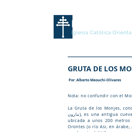
MARONITA
Iglesia Católica Orienta
GRUTA DE LOS MO
Por: Alberto Meouchi-Olivares
Nota: no confundir con el Mo
La Gruta de los Monjes, conocida 
مارون), es una antigua cueva libanesa excavada en tres niveles sobre una roca sólida en la ladera de un acantilado,
ubicada a unos 200 metros de Ain al-Zarqa (عين الزرقاء). Ain al-Zarqa 
Orontes (o río Asi, en árabe, نهر العاصي, nahr al-‘assi), al sur de Hermel (الهرمل) en Baalbek-Hermel (محافظة بعلبك - الهرمل)