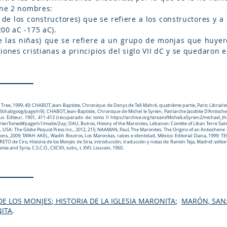
ene 2 nombres:
 de los constructores) que se refiere a los constructores y 
00 aC -175 aC).
de las niñas) que se refiere a un grupo de monjas que huyer
ones cristianas a principios del siglo VII dC y se quedaron e
Tree, 1999, 49; CHABOT, Jean-Baptiste, Chronique de Denys de Tell-Mahré, quatrième partie, Paris: Librairie 
y00chabgoog/page/n9);
CHABOT, Jean-Baptiste, Chronique de Michel le Syrien, Patriarche Jacobite D’Antioche 
eroux Éditeur, 1901, 411-413 (recuperado de: tomo II
https://archive.org/stream/MichelLeSyrien2/michael_
SyrienTome4#page/n1/mode/2up;
DAU, Butros, History of the Maronites, Lebanon: Comitte of Liban Terre Sain
 USA: The Globe Pequot Press Inc., 2012, 215; NAAMAN, Paul, The Maronites. The Origins of an Antiochene C
tions, 2009; TAYAH AKEL, Wadih Boutros, Los Maronitas, raíces e identidad, México: Editorial Diana, 1999
ETO de Ciro, Historia de los Monjes de Siria, introducción, traducción y notas de Ramón Teja, Madrid: editori
mia and Syria, C.S.C.O., CXCVII, subs., t. XVII, Louvain, 1960.
DE LOS MONJES
;
HISTORIA DE LA IGLESIA MARONITA
;
MARÓN, SAN
NITA
.