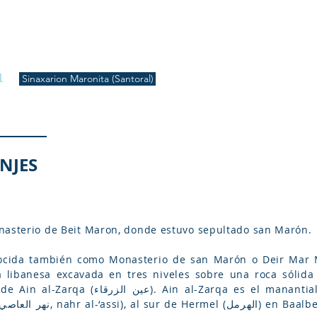
S
Inicio
Liturgia
Música
Enquiridión
Tienda
l
Sinaxarion Maronita (Santoral)
NJES
nasterio de Beit Maron, donde estuvo sepultado san Marón.
también como Monasterio de san Marón o Deir Mar Marón ( ܡܪܘܢ | دير مار
es el manantial de agua que da origen al río