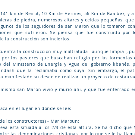
 141 km de Beirut, 10 Km de Hermes, 56 Km de Baalbek, y a 
aleras de piedra, numerosos altares y celdas pequeñas, que
algunos de los seguidores de san Marón que lo tomaron co
iones que sufrieron. Se piensa que fue construido por l
de la construcción son inciertos.
ncuentra la construcción muy maltratada –aunque limpia–, p
o por los pastores que buscaban refugio por las tormentas d
 del Ministerio de Energía y Agua del gobierno libanés, p
 Dandash que la reclamaba como suya. Sin embargo, el pat
ha manifestado su deseo de realizar un proyecto de restaura
 mismo san Marón vivió y murió ahí, y que fue enterrado e
aca en el lugar en donde se lee:
 de los constructores) - Mar Maroun:
ueva está situada a los 2/3 de esta altura. Se ha dicho q
entre las denominaciones cristianas, por lo que se le ha lla