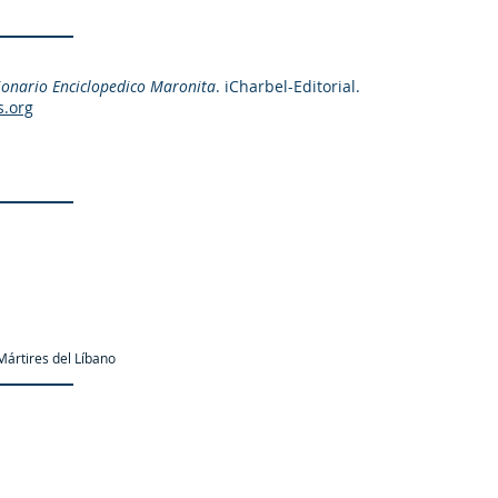
ionario Enciclopedico Maronita
. iCharbel-Editorial.
s.org
ártires del Líbano
as.org es una organización promotor y colaborador autori