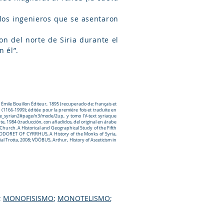
a los ingenieros que se asentaron
on del norte de Siria durante el
n él”.
Émile Bouillon Éditeur, 1895 (recuperado de: français et
(1166-1999); éditée pour la première fois et traduite en
the_syrian2#page/n3/mode/2up,
y tomo IV-text syriaque
te, 1984 (traducción, con añadidos, del original en árabe
hurch. A Historical and Geographical Study of the Fifth
; TEODORET OF CYRRHUS, A History of the Monks of Syria,
al Trotta, 2008; VÕÕBUS, Arthur, History of Asceticism in
;
MONOFISISMO
;
MONOTELISMO
;