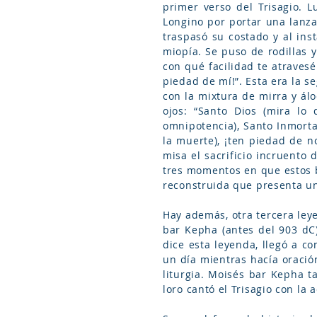
primer verso del Trisagio. 
Longino por portar una lanza,
traspasó su costado y al ins
miopía. Se puso de rodillas y
con qué facilidad te atravesé
piedad de mí!”. Esta era la 
con la mixtura de mirra y ál
ojos: “Santo Dios (mira lo
omnipotencia), Santo Inmorta
la muerte), ¡ten piedad de no
misa el sacrificio incruento 
tres momentos en que estos 
reconstruida que presenta u
Hay además, otra tercera leye
bar Kepha (antes del 903 dC)
dice esta leyenda, llegó a c
un día mientras hacía oración
liturgia. Moisés bar Kepha t
loro cantó el Trisagio con la 