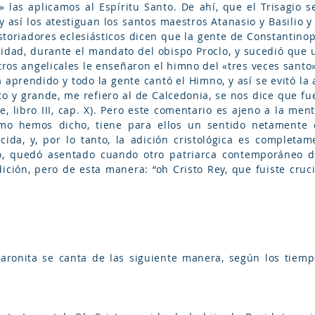
» las aplicamos al Espíritu Santo. De ahí, que el Trisagio s
 y así los atestiguan los santos maestros Atanasio y Basilio 
istoriadores eclesiásticos dicen que la gente de Constantino
dad, durante el mandato del obispo Proclo, y sucedió que 
tros angelicales le enseñaron el himno del «tres veces santo
ía aprendido y todo la gente cantó el Himno, y así se evitó 
nto y grande, me refiero al de Calcedonia, se nos dice que 
e, libro III, cap. X). Pero este comentario es ajeno a la me
como hemos dicho, tiene para ellos un sentido netamente c
cida, y, por lo tanto, la adición cristológica es completa
lo, quedó asentado cuando otro patriarca contemporáneo de
dición, pero de esta manera: “oh Cristo Rey, que fuiste cruc
aronita se canta de las siguiente manera, según los tiempo