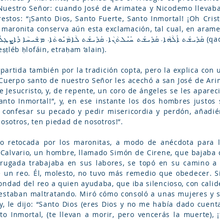
 Nuestro Señor: cuando José de Arimatea y Nicodemo llevaban
estos: “¡Santo Dios, Santo Fuerte, Santo Inmortal! ¡Oh Crist
ia maronita conserva aún esta exclamación, tal cual, en ara
ṭléb ḥlofáin, etraḥam ‘alain).
artida también por la tradición copta, pero la explica con
 Cuerpo santo de nuestro Señor les acechó a san José de Ar
e Jesucristo, y, de repente, un coro de ángeles se les apare
Santo Inmortal!”, y, en ese instante los dos hombres justos
 confesar su pecado y pedir misericordia y perdón, añadiénd
nosotros, ten piedad de nosotros!”.
o retocada por los maronitas, a modo de anécdota para la
Calvario, un hombre, llamado Simón de Cirene, que bajaba 
ugada trabajaba en sus labores, se topó en su camino a 
e un reo. Él, molesto, no tuvo más remedio que obedecer. S
dad del reo a quien ayudaba, que iba silencioso, con calide
estaban maltratando. Miró cómo consoló a unas mujeres y se
, le dijo: “Santo Dios (eres Dios y no me había dado cuenta)
to Inmortal, (te llevan a morir, pero vencerás la muerte), 