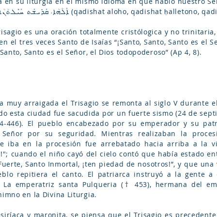
en su liturgia en el mismo idioma en que habló nuestro Señor Jes
ܐܰܠܳܗܳܐ܁ ܩܰܕܺܝܫܰܬ ܚܰܝܶܠܬܳܢܳܐ܁ ܩܰܕܺܝܫܰܬ ܠܳܐܡܳܝܽܘܬܳܐ܁ ܐܶܬܪ݂ܰܚܰܡ ܥܠܰܝܢ (qadishat al
Trisagio es una oración totalmente cristólogica y no trinitari
n el tres veces Santo de Isaías “¡Santo, Santo, Santo es el Seño
 Santo, Santo es el Señor, el Dios todopoderoso” (Ap 4, 8).
 muy arraigada el Trisagio se remonta al siglo V durante el 
do esta ciudad fue sacudida por un fuerte sismo (24 de sept
434-446). El pueblo encabezado por su emperador y su patr
 Señor por su seguridad. Mientras realizaban la proce
 iba en la procesión fue arrebatado hacia arriba a la vi
!"; cuando el niño cayó del cielo contó que había estado en
Fuerte, Santo Inmortal, ¡ten piedad de nosotros!”, y que una
blo repitiera el canto. El patriarca instruyó a la gente a
 La emperatriz santa Pulqueria († 453), hermana del empe
himno en la Divina Liturgia.
 siríaca y maronita, se piensa que el Trisagio es precedente