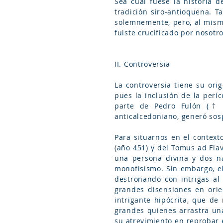
Sea cual fuese la historia 
tradición siro-antioquena. T
solemnemente, pero, al mismo
fuiste crucificado por nosotr
II. Controversia
La controversia tiene su orig
pues la inclusión de la períc
parte de Pedro Fulón († 5
anticalcedoniano, generó sos
Para situarnos en el context
(año 451) y del Tomus ad Fla
una persona divina y dos nat
monofisismo. Sin embargo, el
destronando con intrigas al 
grandes disensiones en orien
intrigante hipócrita, que de
grandes quienes arrastra una
su atrevimiento en reprobar e