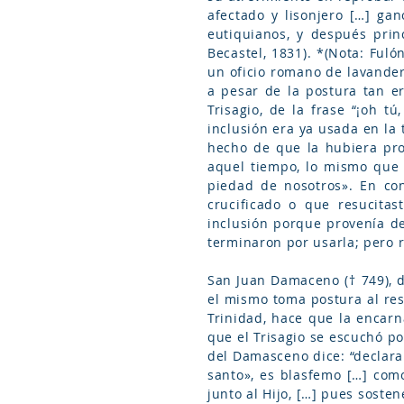
afectado y lisonjero […] ga
eutiquianos, y después princ
Becastel, 1831). *(Nota: Fulón
un oficio romano de lavandero
a pesar de la postura tan err
Trisagio, de la frase “¡oh t
inclusión era ya usada en la 
hecho de que la hubiera prom
aquel tiempo, lo mismo que h
piedad de nosotros». En con
crucificado o que resucita
inclusión porque provenía de
terminaron por usarla; pero r
San Juan Damaceno († 749), do
el mismo toma postura al resp
Trinidad, hace que la encarn
que el Trisagio se escuchó p
del Damasceno dice: “declara
santo», es blasfemo […] como
junto al Hijo, […] pues sosten