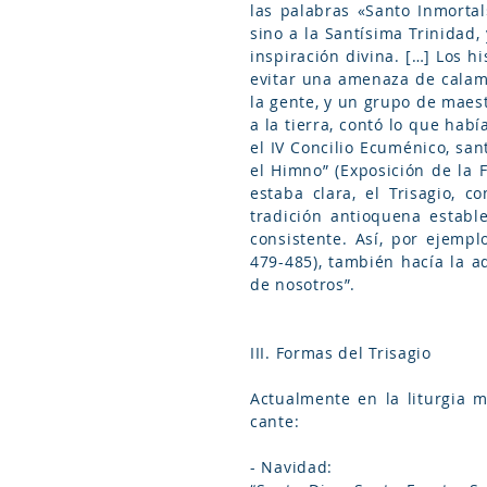
las palabras «Santo Inmortal
sino a la Santísima Trinidad,
inspiración divina. […] Los h
evitar una amenaza de calami
la gente, y un grupo de maes
a la tierra, contó lo que hab
el IV Concilio Ecuménico, sa
el Himno” (Exposición de la F
estaba clara, el Trisagio, 
tradición antioquena estable
consistente. Así, por ejemp
479-485), también hacía la a
de nosotros”.
III. Formas del Trisagio
Actualmente en la liturgia m
cante:
- Navidad: