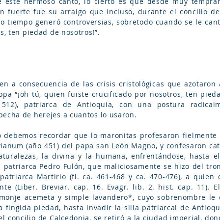
de este hermoso canto, lo cierto es que desde muy tempra
an fuerte fue su arraigo que incluso, durante el concilio d
 tiempo generó controversias, sobretodo cuando se le cantó
os, ten piedad de nosotros!”.
en a consecuencia de las crisis cristológicas que azotaron a 
opa “¡oh tú, quien fuiste crucificado por nosotros, ten pieda
12), patriarca de Antioquía, con una postura radicalm
pecha de herejes a cuantos lo usaron.
o debemos recordar que lo maronitas profesaron fielmente l
vianum (año 451) del papa san León Magno, y confesaron ca
uralezas, la divina y la humana, enfrentándose, hasta el 
 patriarca Pedro Fulón, que maliciosamente se hizo del tron
patriarca Martirio (fl. ca. 461-468 y ca. 470-476), a quien
te (Liber. Breviar. cap. 16. Evagr. lib. 2. hist. cap. 11). 
 monje acemeta y simple lavandero*, cuyo sobrenombre le q
 fingida piedad, hasta invadir la silla patriarcal de Antioq
l concilio de Calcedonia, se retiró a la ciudad imperial, do