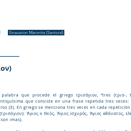
S
Inicio
Liturgia
Música
Enquiridión
Tienda
l
Sinaxarion Maronita (Santoral)
ιον)
palabra que procede el griego τρισάγιον, “tres (τρισ-, tr
tiquísima que consiste en una frase repetida tres veces: 
ros (3). En griego se menciona tres veces en cada repetición 
(τρισάγιον): Ἅγιος ὁ Θεός, Ἅγιος ἰσχυρός, Ἅγιος ἀθάνατος, ἐλ
ison imas).