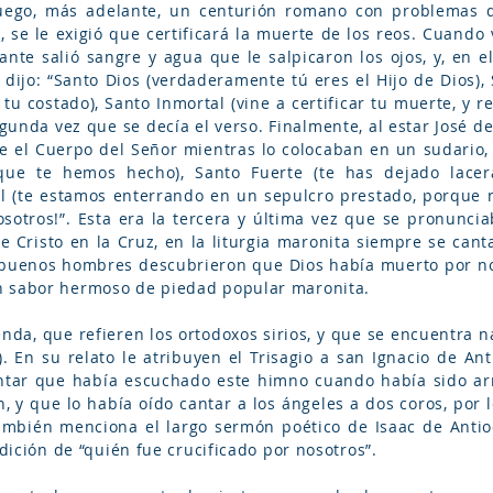
Luego, más adelante, un centurión romano con problemas d
 se le exigió que certificará la muerte de los reos. Cuando 
tante salió sangre y agua que le salpicaron los ojos, y, en
 dijo: “Santo Dios (verdaderamente tú eres el Hijo de Dios), 
 tu costado), Santo Inmortal (vine a certificar tu muerte, y r
segunda vez que se decía el verso. Finalmente, al estar José
oe el Cuerpo del Señor mientras lo colocaban en un sudario,
 que te hemos hecho), Santo Fuerte (te has dejado lacer
l (te estamos enterrando en un sepulcro prestado, porque no
sotros!”. Esta era la tercera y última vez que se pronunciab
de Cristo en la Cruz, en la liturgia maronita siempre se can
buenos hombres descubrieron que Dios había muerto por nos
n sabor hermoso de piedad popular maronita.
nda, que refieren los ortodoxos sirios, y que se encuentra n
. En su relato le atribuyen el Trisagio a san Ignacio de Ant
ontar que había escuchado este himno cuando había sido arr
, y que lo había oído cantar a los ángeles a dos coros, por 
ambién menciona el largo sermón poético de Isaac de Antio
adición de “quién fue crucificado por nosotros”.