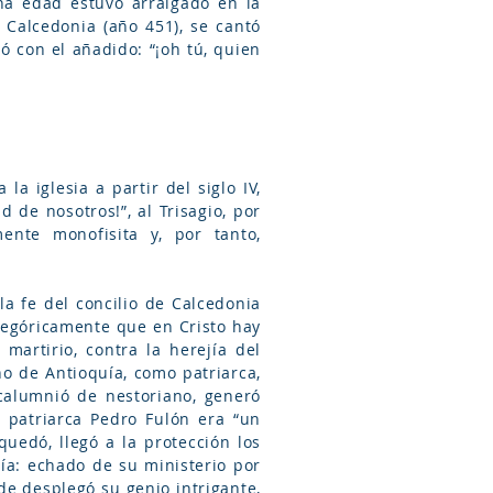
na edad estuvo arraigado en la
e Calcedonia (año 451), se cantó
 con el añadido: “¡oh tú, quien
la iglesia a partir del siglo IV,
d de nosotros!”, al Trisagio, por
ente monofisita y, por tanto,
a fe del concilio de Calcedonia
tegóricamente que en Cristo hay
martirio, contra la herejía del
o de Antioquía, como patriarca,
 calumnió de nestoriano, generó
El patriarca Pedro Fulón era “un
uedó, llegó a la protección los
uía: echado de su ministerio por
nde desplegó su genio intrigante,