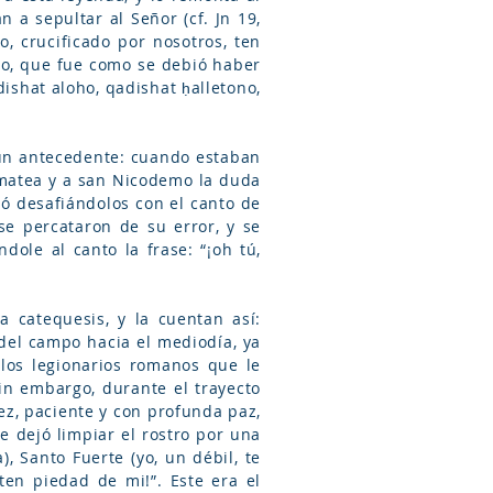
 a sepultar al Señor (cf. Jn 19,
o, crucificado por nosotros, ten
meo, que fue como se debió haber
 un antecedente: cuando estaban
imatea y a san Nicodemo la duda
ció desafiándolos con el canto de
 se percataron de su error, y se
ole al canto la frase: “¡oh tú,
 catequesis, y la cuentan así:
del campo hacia el mediodía, ya
los legionarios romanos que le
in embargo, durante el trayecto
z, paciente y con profunda paz,
 dejó limpiar el rostro por una
, Santo Fuerte (yo, un débil, te
¡ten piedad de mi!”. Este era el