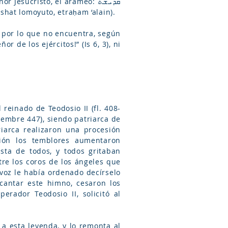
ucristo, el arameo: ܩܰܕܺܝܫܰܬ
oho, qadishat ḥalletono, qadishat lomoyuto, etraḥam ‘alain).
a, por lo que no encuentra, según
r de los ejércitos!” (Is 6, 3), ni
reinado de Teodosio II (fl. 408-
iembre 447), siendo patriarca de
iarca realizaron una procesión
sión los temblores aumentaron
sta de todos, y todos gritaban
tre los coros de los ángeles que
 voz le había ordenado decírselo
 cantar este himno, cesaron los
rador Teodosio II, solicitó al
 a esta leyenda, y lo remonta al