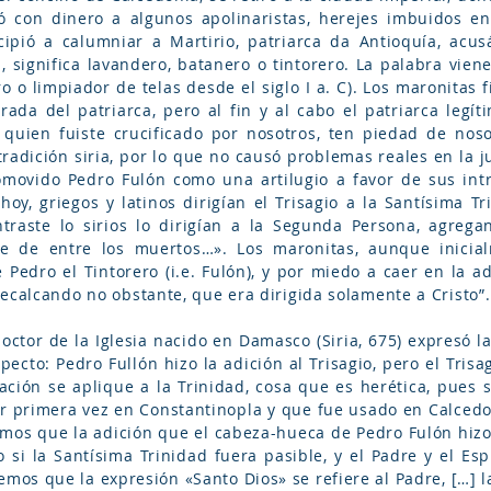
nó con dinero a algunos apolinaristas, herejes imbuidos e
ipió a calumniar a Martirio, patriarca da Antioquía, acus
, significa lavandero, batanero o tintorero. La palabra viene 
 o limpiador de telas desde el siglo I a. C). Los maronitas fi
ada del patriarca, pero al fin y al cabo el patriarca legíti
ú, quien fuiste crucificado por nosotros, ten piedad de nos
tradición siria, por lo que no causó problemas reales en la j
ovido Pedro Fulón como una artilugio a favor de sus intri
oy, griegos y latinos dirigían el Trisagio a la Santísima T
traste lo sirios lo dirigían a la Segunda Persona, agrega
ste de entre los muertos…». Los maronitas, aunque inici
 Pedro el Tintorero (i.e. Fulón), y por miedo a caer en la 
ecalcando no obstante, que era dirigida solamente a Cristo”.
ctor de la Iglesia nacido en Damasco (Siria, 675) expresó la
ecto: Pedro Fullón hizo la adición al Trisagio, pero el Trisag
ación se aplique a la Trinidad, cosa que es herética, pues s
or primera vez en Constantinopla y que fue usado en Calcedo
mos que la adición que el cabeza-hueca de Pedro Fulón hizo 
 si la Santísima Trinidad fuera pasible, y el Padre y el Esp
emos que la expresión «Santo Dios» se refiere al Padre, […] la