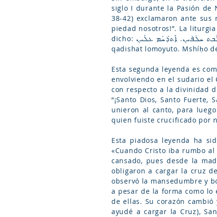
siglo I durante la Pasión de
38-42) exclamaron ante sus r
piedad nosotros!”. La liturg
dicho: ܩܰܕܺܝܫܰܬ ܐܰܠܳܗܳܐ܁ ܩܰܕܺܝܫܰܬ ܚܰܝܶܠܬܳܢܳܐ܁ ܩܰܕܺܝܫܰܬ ܠܳܐܡܳܝܽܘܬܳܐ܁ ܡܫܺܝܚܳܐ ܕܶܐܨܛ݂ܠܶܒܬ ܚܠܳܦܰܝܢ. ܐܶܬܪ݂ܰܚܰܡ ܥܠܰܝܢ (qadishat aloho, qadishat ḥalletono,
qadishat lomoyuto. Mshíḥo deṣ
Esta segunda leyenda es comp
envolviendo en el sudario el
con respecto a la divinidad d
“¡Santo Dios, Santo Fuerte, 
unieron al canto, para luego
quien fuiste crucificado por 
Esta piadosa leyenda ha sid
«Cuando Cristo iba rumbo al 
cansado, pues desde la madr
obligaron a cargar la cruz d
observó la mansedumbre y bon
a pesar de la forma como lo 
de ellas. Su corazón cambió y
ayudé a cargar la Cruz), San