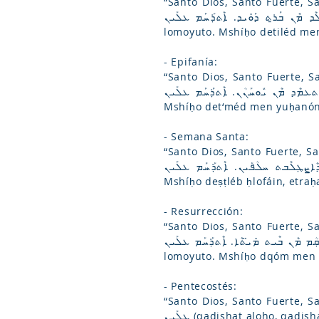
“Santo Dios, Santo Fuerte, Santo 
ܐ܁ ܡܫܺܝܚܳܐ ܕܶܐܬܺܝ݂ܠܶܕ ܡܶܢ ܒܰܪ̱ܬ ܕܰܘܺܝܕ. ܐܶܬܪ݂ܰܚܰܡ ܥܠܰܝܢ
lomoyuto. Mshíḥo detiléd men
- Epifanía:
“Santo Dios, Santo Fuerte, Santo In
ܰܬ ܠܳܐܡܳܝܽܘܬܳܐ܁ ܡܫܺܝܚܳܐ ܕܐܶܬܥܡܶܕ ܡܶܢ ܝܽܘܚܰܢܳܢ. ܐܶܬܪ݂ܰܚܰܡ ܥܠܰܝܢ
Mshíḥo det‘méd men yuḥanón, 
- Semana Santa:
“Santo Dios, Santo Fuerte, Santo Inm
ܺܝܫܰܬ ܠܳܐܡܳܝܽܘܬܳܐ܁ ܡܫܺܝܚܳܐ ܕܶܐܨܛ݂ܠܶܒܬ ܚܠܳܦܰܝܢ. ܐܶܬܪ݂ܰܚܰܡ ܥܠܰܝܢ
Mshíḥo deṣṭléb ḥlofáin, etraḥa
- Resurrección:
“Santo Dios, Santo Fuerte, San
ܳܝܽܘܬܳܐ܁ ܡܫܺܝܚܳܐ ܕܩ݂ܳܡ ܡܶܢ ܒܶܝܬ ܡܺܝ̈ܬܶܐ. ܐܶܬܪ݂ܰܚܰܡ ܥܠܰܝܢ
lomoyuto. Mshíḥo dqóm men be
- Pentecostés:
“Santo Dios, Santo Fuerte, Santo Inmortal. Ten piedad de 
ܥܠܰܝܢ (qadishat aloho, qad