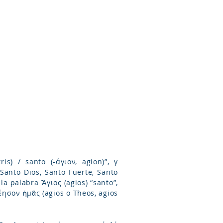
Arameo
Blog
Información
is) / santo (-άγιον, agion)”, y
Santo Dios, Santo Fuerte, Santo
la palabra Ἅγιος (agios) “santo”,
έησον ἡμᾶς (agios o Theos, agios