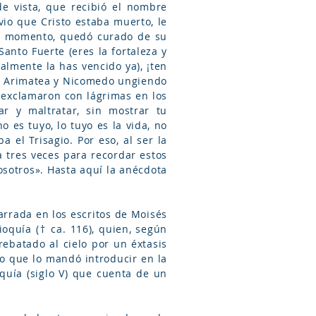
e vista, que recibió el nombre
vio que Cristo estaba muerto, le
 el momento, quedó curado de su
Santo Fuerte (eres la fortaleza y
ealmente la has vencido ya), ¡ten
 de Arimatea y Nicomedo ungiendo
 exclamaron con lágrimas en los
ar y maltratar, sin mostrar tu
 es tuyo, lo tuyo es la vida, no
a el Trisagio. Por eso, al ser la
ta tres veces para recordar estos
otros». Hasta aquí la anécdota
arrada en los escritos de Moisés
ioquía († ca. 116), quien, según
ebatado al cielo por un éxtasis
lo que lo mandó introducir en la
quía (siglo V) que cuenta de un