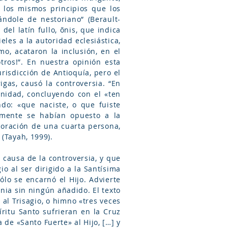
n los mismos principios que los
ándole de nestoriano” (Berault-
del latín fullo, õnis, que indica
eles a la autoridad eclesiástica,
mo, acataron la inclusión, en el
otros!”. En nuestra opinión esta
urisdicción de Antioquía, pero el
gas, causó la controversia. “En
rinidad, concluyendo con el «ten
ndo: «que naciste, o que fuiste
almente se habían opuesto a la
adoración de una cuarta persona,
 (Tayah, 1999).
 causa de la controversia, y que
io al ser dirigido a la Santísima
ólo se encarnó el Hijo. Advierte
nia sin ningún añadido. El texto
al Trisagio, o himno «tres veces
íritu Santo sufrieran en la Cruz
 de «Santo Fuerte» al Hijo, […] y