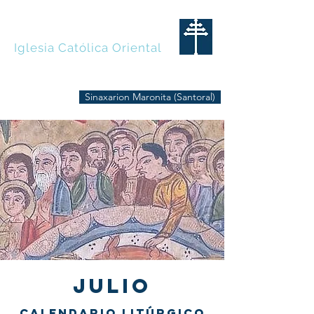
MARONITAS
Iglesia Católica Oriental
Sinaxarion Maronita (Santoral)
JULIO
CALENDARIO LITÚRGICO