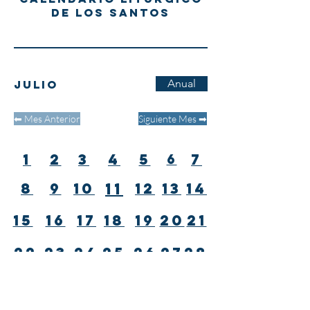
DE LOS SANTOS
Anual
JULIO
⬅︎ Mes Anterior
Siguiente Mes ➡︎
1
2
3
4
5
7
6
8
9
10
11
12
13
14
15
16
17
18
19
20
21
22
23
24
25
26
27
28
29
30
31