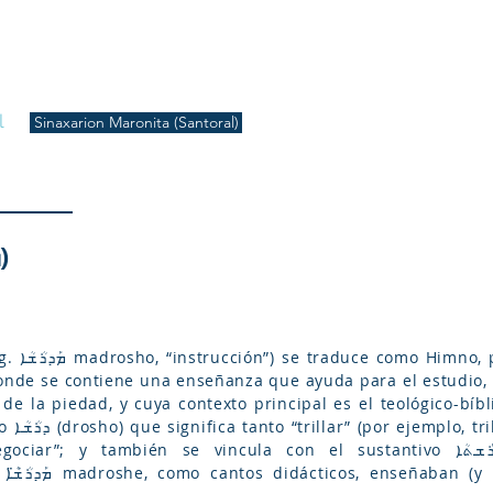
S
Inicio
Liturgia
Música
Enquiridión
Tienda
l
Sinaxarion Maronita (Santoral)
MADROSHE (ܡܰܕܪܳܫ̈ܶܐ)
 donde se contiene una enseñanza que ayuda para el estudio, 
de la piedad, y cuya contexto principal es el teológico-bíblico. E
así como
 también se vincula con el sustantivo ܡܰܕܪܰܫܬܳܐ (madroshto) que significa
ina