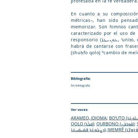
profesada en la fe verdadera
En cuanto a su composición poética 
métricas–, han sido pensa
memorizar. Son himnos canta
caracterizado por el uso d
responsorio (ܥܘܢܝܛܐ, ‘uniṭo, en arameo) que se suele repetir al concluir la estrofa. Al inicio se indica la melodía que
habrá de cantarse con frases como: ܠܩܳܠܳܐ (l-qolo) “según la melodía”, ܒܰܪ ܩܳܠܳܐ (bar qolo) “la mis
Bibliografía:
Sin bibliografía
Ver voces:
ARAMEO, IDIOMA
;
ܥܽܘܬܳܐ
B
QOLO (ܩܳܠܳܐ)
;
QURBONO (ܩܽܘܪܒܳܢ)
;
ܕܨܠܘܬܳܐ ܦܳܣܺܝܩܳܝܬܳܐ)
.;