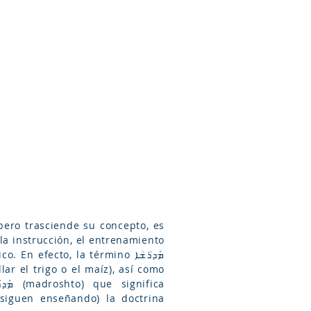
Arameo
Blog
Información
la instrucción, el entrenamiento
n efecto, la término ܡܰܕܪܳܫܳܐ