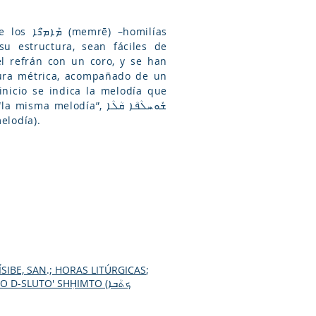
homilías
u estructura, sean fáciles de
l refrán con un coro, y se han
tura métrica, acompañado de un
ndo a otra melodía).
SIBE, SAN
.;
HORAS LITÚRGICAS
;
D-SLUTO' SHḤIMTO (ܟܬܳܒܐ