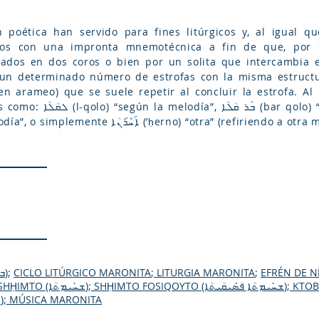
.
han servido para fines litúrgicos y, al igual que los ܡܶܐܡ̈ܪܶܐ (memrē) –
dos con una impronta mnemotécnica a fin de que, por s
dos en dos coros o bien por un solita que intercambia e
e un determinado número de estrofas con la misma estruc
ma melodía”, ܫܽܘܚܠܳܦܳܐ ܩܳܠܳܐ
(shuḥfo qolo) “cambio de melodía”, o simplemente ܐ݇ܚܶܪ݇ܢܳܐ (’ḥerno) “otra” (refirie
O‘UTO (ܒ
)
;
CICLO LITÚRGICO MARONITA
;
LITURGIA MARONITA
;
EFRÉN DE NÍ
SHḤIMTO (ܫܚܺܝܡܬܳܐ)
;
SHḤIMTO FOSIQOYTO (ܫܚܺܝܡܬܳܐ ܦܳܣܺܝܩܳܝܬܳܐ
);
KTOBO 
MEMRĒ (ܡܶܐܡ̈ܪܶܐ)
;
MÚSICA MARONITA