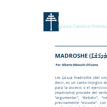
MARONITA
Iglesia Católica Orienta
Por: Alberto Meouchi-Olivares
Los ܡܰܕܪܳܫ̈ܶܐ madroshe (del sing. ܡܰܕܪܳܫܳܐ madrosho, “instrucción”) se traduce como Himno, pero trasciende su concepto, es
decir, es un canto litúrgico
para la ascesis o el ejercicio 
(madrosho) procede del verbo ܕܪܳܫܳܐ (drosho) que significa tanto “trillar” (por ejemplo, trillar el trigo o el maíz), 
“argumentar”, “debatir”, “negociar”; y
precisamente “escuela”. Los ܡܰܕܪܳܫ̈ܶܐ madroshe, como cantos didácticos, enseñaban (y siguen enseñando) la doctr