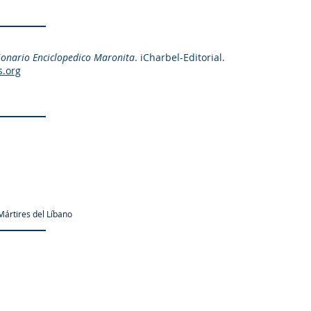
ionario Enciclopedico Maronita
. iCharbel-Editorial.
s.org
ártires del Líbano
as.org es una organización promotor y colaborador autori